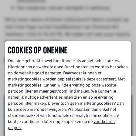
familiebedrijf
Een moderne, nieuwe werkplek in aanbouw
Wil je meer weten of direct solliciteren? Neem contact op
met Colin Vaas via het hoofdkantoor van Onenine B.V.
Telefoon: +316 41 76 54 95. We kijken uit naar jouw reactie
en helpen je graag verder!
Cookies op Onenine
Over deze vacature
Onenine gebruikt zowel functionele als analytische cookies.
Hierdoor kan de website goed functioneren en worden bezoeken
Sluitingsdatum
13-02-2027
op de website goed gemeten. Daarnaast kunnen er
Dienstverband
Fulltime (38 - 40 uur)
marketingcookies worden geplaatst als je deze accepteert. Met
Locatie
Best
marketingcookies kunnen wij de ervaring op onze website
Salaris
€3.000 - €4.000 p/m
persoonlijker en meer gestroomlijnd maken. We kunnen je
namelijk nuttige advertenties laten zien en zo je ervaring
persoonlijker maken. Liever toch geen marketingcookies? Dan
Contactpersoon
Colin Vaas
kun je deze hieronder weigeren. We plaatsen dan enkel het
standaardpakket van functionele en analytische cookies. Je
kunt je voorkeuren later nog aanpassen op de
voorkeuren
c.vaas@onenine.nl
pagina.
Meer over Colin