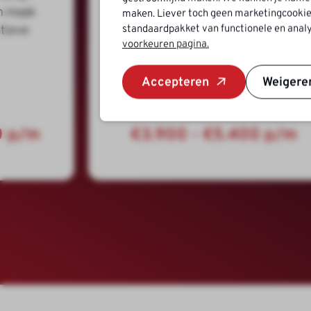
n maak
Brabant
maken. Liever toch geen marketingcookie
standaardpakket van functionele en analy
atieve
MBO
voorkeuren pagina.
Fulltime (38 - 40 uur)
Accepteren
Weigere
0 p/m
€3.900 - €5.400 p/m