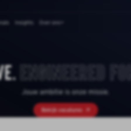
nals
Insights
Over ons
ve.
Engineered fo
Jouw ambitie is onze missie.
Bekijk vacatures