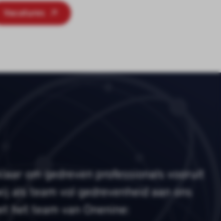
Vacatures
klaar om gedreven professionals vooruit
wij als team vol gedrevenheid aan ons
et het team van Onenine: