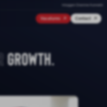
Inloggen Onenine Konnekt
Vacatures
Contact
r
growth.