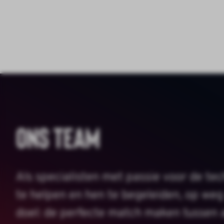
Ons Team
Als specialisten met passie voor de tec
te helpen en hen te begeleiden, op weg
doel: de perfecte match maken tussen 