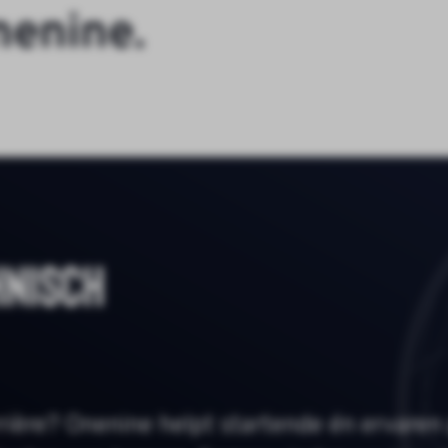
n
e
n
i
n
e
.
hnisch
rière? Onenine helpt startende én ervaren 