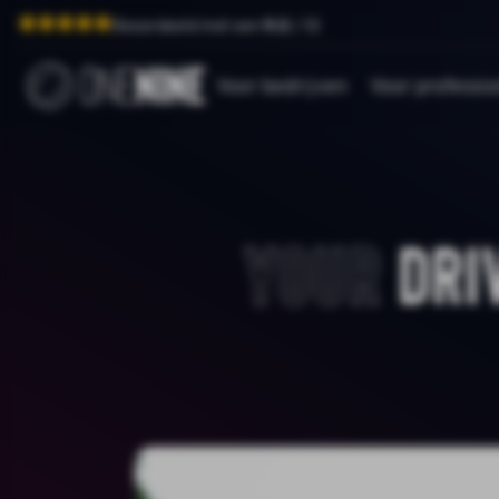
Beoordeeld met een
9.0
/ 10
Voor bedrijven
Voor professio
Your
dri