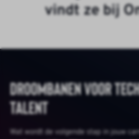
v
i
n
d
t
z
e
b
i
j
O
Droombanen voor tec
talent
Wat wordt de volgende stap in jouw car