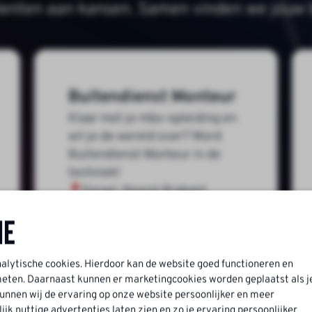
lenten aan kansen. Samen vinden we jouw b
Buitendienst Monteur
Klaar met je mbo-opleiding en
wil je de wereld over? Word
Buitendienst Monteur in de
techniek!
Eersel, Noord-Brabant
MBO
ne
Fulltime (38 - 40 uur)
nalytische cookies. Hierdoor kan de website goed functioneren en
ten. Daarnaast kunnen er marketingcookies worden geplaatst als j
nnen wij de ervaring op onze website persoonlijker en meer
k nuttige advertenties laten zien en zo je ervaring persoonlijker