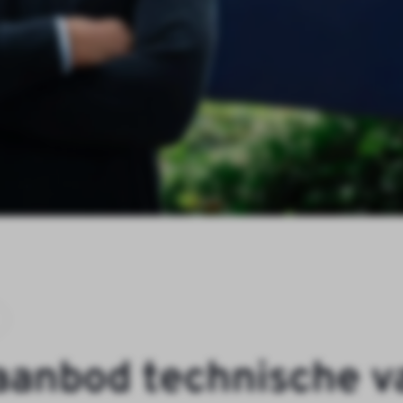
a
a
n
b
o
d
t
e
c
h
n
i
s
c
h
e
v