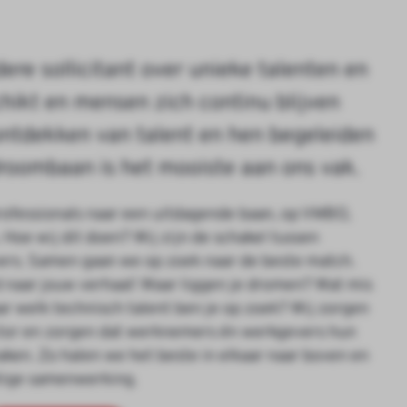
dere sollicitant over unieke talenten en
hikt en mensen zich continu blijven
ontdekken van talent en hen begeleiden
roombaan is het mooiste aan ons vak.
rofessionals naar een uitdagende baan, op VMBO,
oe wij dit doen? Wij zijn de schakel tussen
rs. Samen gaan we op zoek naar de beste match.
d naar jouw verhaal! Waar liggen je dromen? Wat mis
aar welk technisch talent ben je op zoek? Wij zorgen
tor en zorgen dat werknemers én werkgevers hun
ken. Zo halen we het beste in elkaar naar boven en
tige samenwerking.