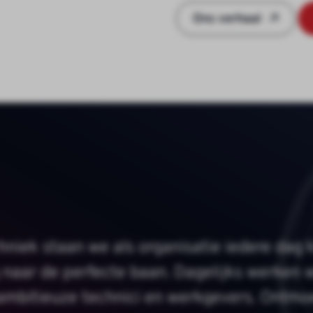
Ons verhaal
hniek staan we als organisatie iedere dag 
 naar de perfecte baan. Dagelijks werken 
ambitieuze technici en werkgevers. Ontmo