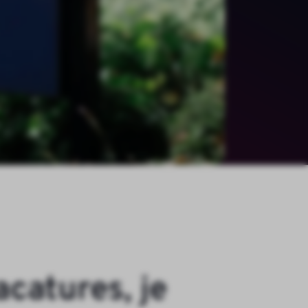
a
c
a
t
u
r
e
s
,
j
e