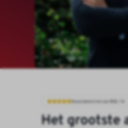
Beoordeeld met een
9.0
/ 10
H
e
t
g
r
o
o
t
s
t
e