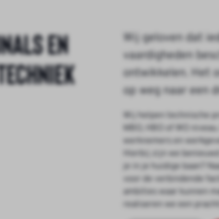
onals en
Wij geloven dat ie
vaardigheden besc
techniek
ontwikkelen. Het 
op weg naar een d
Wij helpen technische p
MBO, HBO of WO niveau. H
werknemers en werkgeve
Hierbij zijn we benieuw
je in je huidige baan? N
voor de verbindende fac
ambities waar kunnen ma
realiseren we een prach