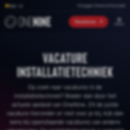
Inloggen Onenine Konnekt
9.0
/ 10
Vacatures
menu
Vacature
installatietechniek
Op zoek naar vacatures in de
installatietechniek? Blader dan door het
actuele aanbod van OneNine. Zit de juiste
vacature hieronder er niet voor je bij, kijk dan
eens bij openstaande vacatures van andere