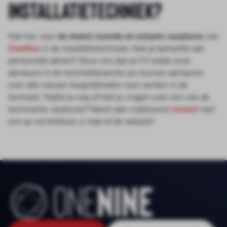
installatietechniek?
Kijk hier voor
de meest recente en actuele vacatures
van
OneNine
in de installatietechniek. Heb je behoefte aan
persoonlijk advies? Stuur ons dan je CV zodat onze
adviseurs in de techniekbranche jou kunnen adviseren
over alle nieuwe mogelijkheden voor werken in de
techniek. Twijfel je nog of heb je vragen over een van de
technische vacatures? Neem dan vrijblijvend
contact
met
ons op via telefoon, e-mail of de website!