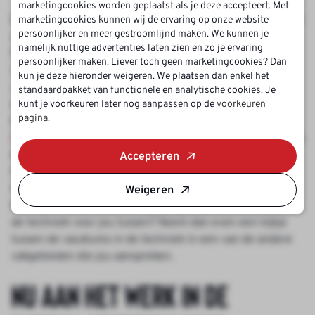
marketingcookies worden geplaatst als je deze accepteert. Met
Ben jij op zoek naar
de perfecte baan in de techniek
? Dan
marketingcookies kunnen wij de ervaring op onze website
persoonlijker en meer gestroomlijnd maken. We kunnen je
zit je hier aan het juiste adres. Gebruik de
namelijk nuttige advertenties laten zien en zo je ervaring
filtermogelijkheden om zo eenvoudig mogelijk de
persoonlijker maken. Liever toch geen marketingcookies? Dan
vacature installatietechniek te vinden die bij jou past!
kun je deze hieronder weigeren. We plaatsen dan enkel het
Jouw wensen staan immers centraal. Zowel
standaardpakket van functionele en analytische cookies. Je
werktuigbouwkundige als elektrotechnische installaties
kunt je voorkeuren later nog aanpassen op de
voorkeuren
pagina.
behoren tot onze expertise en je vindt onze
vacatures
installatietechniek
dan ook in alle vormen en maten. Denk
bijvoorbeeld aan functies als calculator, contractmanager,
Accepteren
tekenaar, werkvoorbereider, monteur W-installaties,
monteur E-installaties, project engineer of technisch
Weigeren
beheerder. Zit er op dit moment geen passende banen in
de techniek voor jou tussen? Neem dan even een kijkje
tussen de vacatures in de techniek in een van de andere
vakgebieden die jou aanspreken.
Nu aan het werk in de