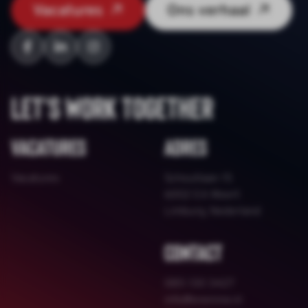
Vacatures
Ons verhaal
Let's work together
Vacatures
Adres
Vacatures
Schoutlaan 15
6002 EA Weert
Limburg, Nederland
Contact
085 130 3427
info@onenine.nl