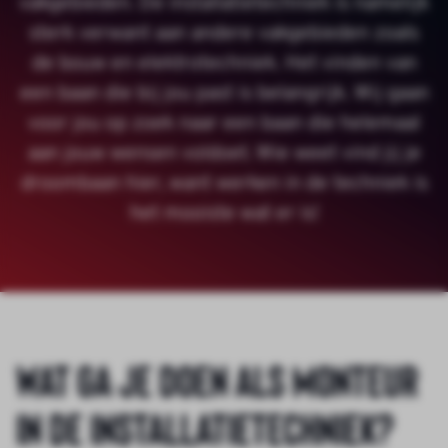
vakgebieden. De installatietechniek is namelijk
sterk verwant aan andere vakgebieden zoals
de bouw en elektrotechniek. Het vinden van
een baan die bij jou past is belangrijk. Wij gaan
voor jou op zoek naar een baan die helemaal
aan jouw wensen voldoet. Wie weet vind jij je
droombaan hier, want werken in de techniek is
het mooiste wat er is!
Wat ga je doen als monteur
in de installatietechniek?