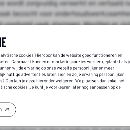
e wordt zorgvuldig verwerkt en vertaald n
s vaak bezocht voor onderhoudswerkzaamhe
d voorkomt vaak storingen. Mochten er zi
gstechnicus.
ne
niek
nalytische cookies. Hierdoor kan de website goed functioneren en
ten. Daarnaast kunnen er marketingcookies worden geplaatst als j
nnen wij de ervaring op onze website persoonlijker en meer
bedrijf in de besturingstechniek, machines, systeemleve
k nuttige advertenties laten zien en zo je ervaring persoonlijker
 besturingstechnicus in dienst. Door de vele ontwikkel
s? Dan kun je deze hieronder weigeren. We plaatsen dan enkel het
tische cookies. Je kunt je voorkeuren later nog aanpassen op de
s besturingstechnicus
n
omatiseerd waardoor de vraag groter wordt. De vraag na