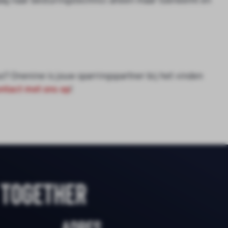
aag naar besturingstechnici alleen maar toeneemt en
s? Onenine is jouw sparringspartner bij het vinden
ntact met ons op
!
 together
Adres