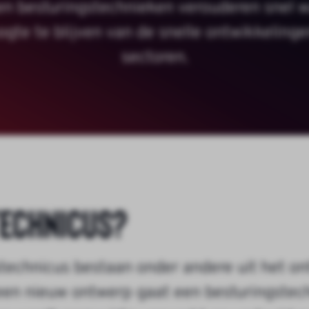
n besturingstechnieken verouderen snel w
ogte te blijven van de snelle ontwikkelin
sectoren.
technicus?
chnicus bestaan onder andere uit het ont
en nieuw ontwerp gaat een besturingstech