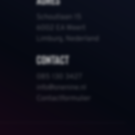
Schoutlaan 15
6002 EA Weert
Limburg, Nederland
Contact
085 130 3427
info@onenine.nl
Contactformulier