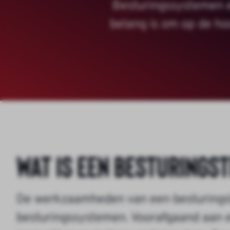
Besturingssystemen e
belang is om op de ho
Wat is een besturings
De werkzaamheden van een besturingste
besturingssystemen. Voorafgaand aan e