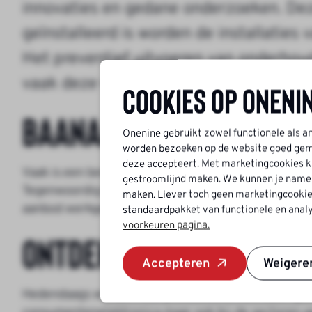
innovaties en gedane onderzoeken. Dez
geïnstalleerd is worden de installatie
Het preventief uitvoeren van onderhou
vaak deze verholpen door een besturin
Cookies op Oneni
Baanaanbod in de tech
Onenine gebruikt zowel functionele als a
worden bezoeken op de website goed geme
deze accepteert. Met marketingcookies ku
Vaak is een besturingstechnicus werkzaam voor een 
gestroomlijnd maken. We kunnen je namelij
Tegenwoordig hebben grote bouwbedrijven hun eigen
maken. Liever toch geen marketingcookie
aanbod werkgevers groot.
standaardpakket van functionele en analy
voorkeuren pagina.
Ontdek alle vacature
Accepteren
Weigere
Hedendaags worden veel producten en diensten geaut