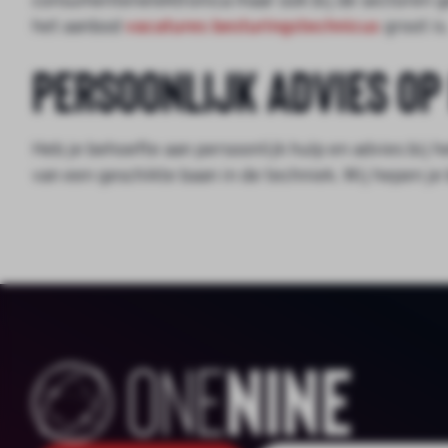
consumentenelektronica maar ook bij de sectoren ge
het aanbod
vacatures besturingstechnicus
groot is
Persoonlijk advies op
Heb je behoefte aan persoonlijk hulp en advies bij 
van een geschikte baan in de techniek. Wij hepen je b