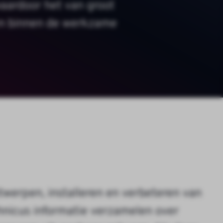
aardoor het van groot
gen binnen de werkzame
werpen, installeren en verbeteren van
nicus informatie verzamelen over