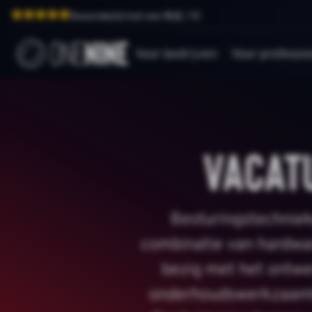
Beoordeeld met een
9.0
/ 10
Voor bedrijven
Voor professio
Vacat
Besturingstechniek
combinatie van hardwar
bezig met het ontw
onderhoudswerkzaamhe