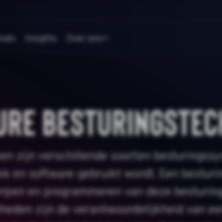
nals
Insights
Over ons
ure besturingstec
en zijn verschillende soorten besturingss
e en software gebruikt wordt. Een besturi
erpen en programmeren van deze besturing
den zijn de verantwoordelijkheid van een