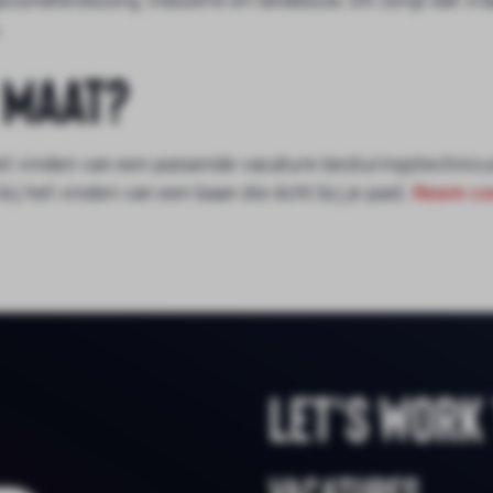
zondheidszorg, industrie en landbouw. Dit zorgt dat vr
.
 maat?
het vinden van een passende vacature besturingstechnicu
ij het vinden van een baan die écht bij je past.
Neem co
Let's work
Vacatures