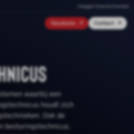
Inloggen Onenine Konnekt
Vacatures
Contact
hnicus
ystemen waarbij een
ngstechnicus houdt zich
stechnieken. Ook de
 besturingstechnicus.