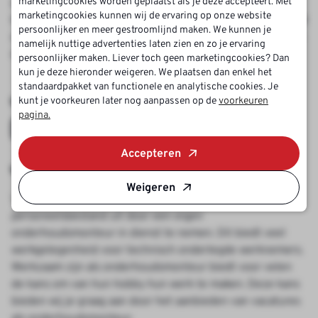
marketingcookies worden geplaatst als je deze accepteert. Met
en woningbouwcorporaties. De werkgevers variëren van
marketingcookies kunnen wij de ervaring op onze website
kleine bedrijven tot grote organisaties. Deze zijn verspreid
persoonlijker en meer gestroomlijnd maken. We kunnen je
over het gehele land waardoor er vrijwel altijd een baan in
namelijk nuttige advertenties laten zien en zo je ervaring
de techniek te vinden is binnen jouw zoekgebied.
persoonlijker maken. Liever toch geen marketingcookies? Dan
kun je deze hieronder weigeren. We plaatsen dan enkel het
Jouw vacature als
standaardpakket van functionele en analytische cookies. Je
kunt je voorkeuren later nog aanpassen op de
voorkeuren
pagina.
onderhoudsmonteur ligt op
je te wachten!
Accepteren
Weigeren
Vele verschillende bedrijven breiden hun
personeelsbestand uit door een eigen
onderhoudsmonteur in dienst te nemen. Dit biedt veel
werkgelegenheid voor technisch onderlegde werknemers.
Werkzaam zijn als onderhoudsmonteur biedt voor velen
de kans om van hun hobby hun werk te maken. Deze kans
bieden wij je graag aan door het aanbieden van vacatures
als onderhoudsmonteur.