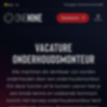
Inloggen Onenine Konnekt
9.0
/ 10
Vacatures
menu
Vacature
onderhoudsmonteur
Alle machines die denkbaar zijn worden
onderhouden door een onderhoudsmonteur.
Om deze functie uit te kunnen voeren heb je
een brede kennis en voldoende technisch
inzicht. Het beroep onderhoudsmonteur kent