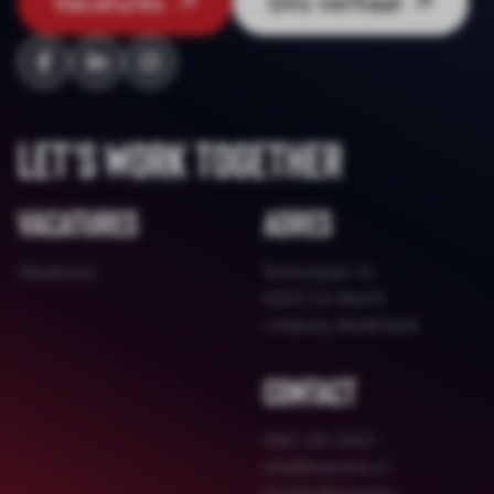
Vacatures
Ons verhaal
Let's work together
Vacatures
Adres
Vacatures
Schoutlaan 15
6002 EA Weert
Limburg, Nederland
Contact
085 130 3427
info@onenine.nl
Contactformulier