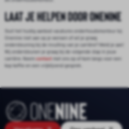
Laat je helpen door Onenine
Sluit het huidig aanbod vacatures onderhoudsmonteur bij
Onenine niet aan op je wensen of wil je graag
ondersteuning bij de invulling van je carrière? Meld je aan!
Wij ondersteunen je graag bij de volgende stap in jouw
carrière. Neem
contact
met ons op of kom langs voor een
kop koffie en een vrijblijvend gesprek.