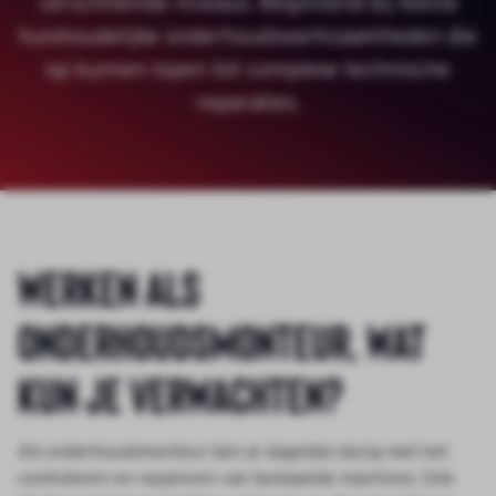
verschillende niveaus. Beginnend bij kleine
huishoudelijke onderhoudswerkzaamheden die
op kunnen lopen tot complexe technische
reparaties.
Werken als
onderhoudsmonteur, wat
kun je verwachten?
Als onderhoudsmonteur ben je dagelijks bezig met het
controleren en repareren van bestaande machines. Ook