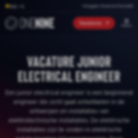
Inloggen Onenine Konnekt
9.0
/ 10
Vacatures
menu
Vacature junior
electrical engineer
Een junior electrical engineer is een beginnend
engineer die zicht gaat ontwikkelen in de
ontwerpen en installaties van
elektrotechnische installaties. De elektrische
installaties zijn te vinden in elektrische