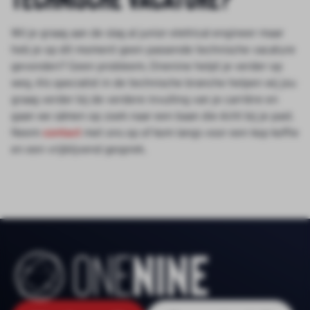
Wil je graag aan de slag al junior eletrical engineer maar
heb je op dit moment geen passende technische vacature
gevonden? Geen probleem, Onenine helpt je verder op
weg. Als specialist in de technische branche helpen wij jou
graag verder bij de verdere invulling van je carrière en
gaan we sámen op zoek naar een baan die écht bij je past.
Neem
contact
met ons op of kom langs voor een kop koffie
en een vrijblijvend gesprek.