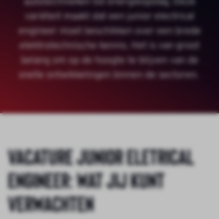
autotechnieken tot energieopslag. Deze
variëteit maakt dat een junior electrical
engineer moet beschikken over een brede
elektrotechnische kennis. Het is van groot
belang om op de hoogte te blijven van de
snelle ontwikkelingen binnen de sectoren.
Vacature junior eletrical
engineer: wat jij kunt
verwachten