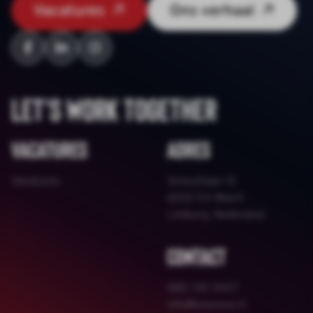
Vacatures
Ons verhaal
Let's work together
Vacatures
Adres
Vacatures
Schoutlaan 15
6002 EA Weert
Limburg, Nederland
Contact
085 130 3427
info@onenine.nl