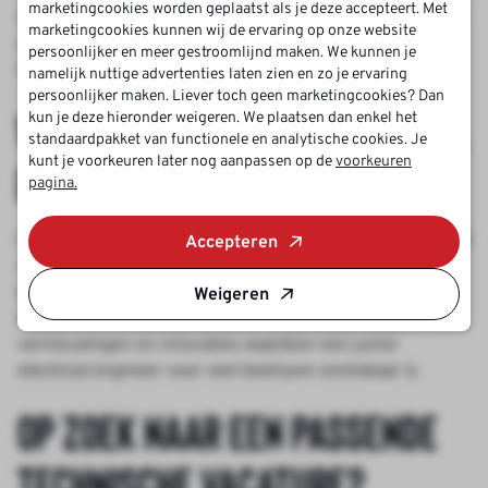
marketingcookies worden geplaatst als je deze accepteert. Met
richten op innovaties binnen de technologie. Deze vinden
marketingcookies kunnen wij de ervaring op onze website
we vaak in de sectoren zoals autotechniek,
persoonlijker en meer gestroomlijnd maken. We kunnen je
telecommunicatie en energievoorzieningen.
namelijk nuttige advertenties laten zien en zo je ervaring
persoonlijker maken. Liever toch geen marketingcookies? Dan
Werken als junior eletrical
kun je deze hieronder weigeren. We plaatsen dan enkel het
standaardpakket van functionele en analytische cookies. Je
kunt je voorkeuren later nog aanpassen op de
voorkeuren
engineer?
pagina.
Door de snelle ontwikkelingen en innovaties op het gebied
Accepteren
van technologie investeren bedrijven vaak in een junior
electrical engineer. De bestaande elektrotechnische
Weigeren
installaties worden op heel snel tempo opgevolgd door
vernieuwingen en innovaties waardoor een junior
electrical engineer voor veel bedrijven onmisbaar is.
Op zoek naar een passende
technische vacature?