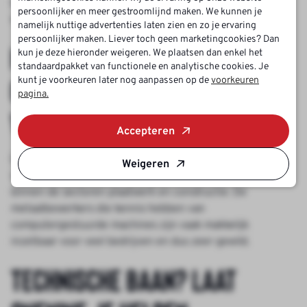
bedrijven in de metaalindustrie worden ook
persoonlijker en meer gestroomlijnd maken. We kunnen je
werkzaamheden uitgevoerd in de fabrieken of op locaties.
namelijk nuttige advertenties laten zien en zo je ervaring
persoonlijker maken. Liever toch geen marketingcookies? Dan
Metaabewerker
kun je deze hieronder weigeren. We plaatsen dan enkel het
standaardpakket van functionele en analytische cookies. Je
gezocht: bekijk de
kunt je voorkeuren later nog aanpassen op de
voorkeuren
pagina.
vacatures!
Accepteren
De kennis en ervaring van een metaalbewerker worden
Weigeren
vaak in een
vacature metaal
gevraagd door bedrijven
binnen de sectoren plaatwerk en constructie. De
metaalbewerkers die kennis hebben van
computergestuurde machines zijn vaak makkelijk
inzetbaar voor veel bedrijven en dus zeer gewild.
Technische baan? Laat