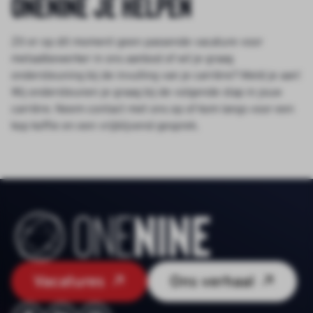
Onenine je helpen
Zit er op dit moment geen passende vacature voor
metaalbewerker in ons aanbod of wil je graag
ondersteuning bij de invulling van je carrière? Meld je aan!
Wij ondersteunen je graag bij de volgende stap in jouw
carrière. Neem contact met ons op of kom langs voor een
kop koffie en een vrijblijvend gesprek.
Vacatures
Ons verhaal