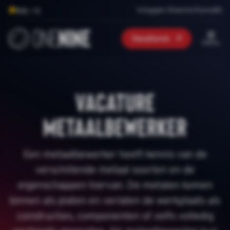
Inloggen Onenine Konnekt
9.0
/ 10
Vacatures
menu
Vacature
metaalbewerker
Een metaalbewerker heeft kennis van de
verschillende metaal soorten en de
eigenschappen hiervan. De metalen komen
binnen als platen en verlaten de werkplaats als
constructies, componenten of zelfs volledig