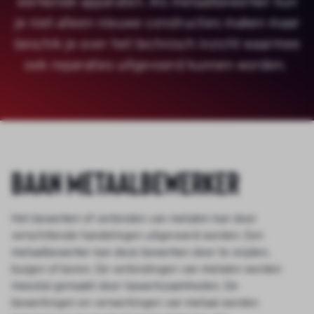
werkende apparaten. Als metaalbewerker kun
je niet alleen nieuwe constructies maken maar
beschik je over het technisch inzicht waarmee
ook reparaties uitgevoerd kunnen worden.
Baan metaalbewerker
Het bewerken of verbinden van metalen kan door
verschillende handelingen uitgevoerd worden. Een
metaalbewerker kan deze bewerken door te snijden,
buigen of boren. De verbindingen van metalen worden
meestal gemaakt door laswerkzaamheden. De
bewerkingen en verwerkingen van metaal worden