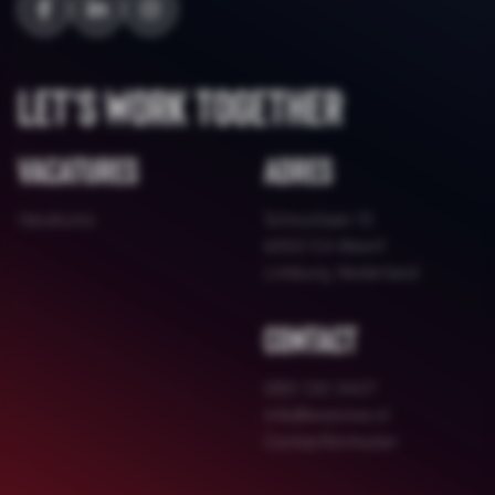
Let's work together
Vacatures
Adres
Vacatures
Schoutlaan 15
6002 EA Weert
Limburg, Nederland
Contact
085 130 3427
info@onenine.nl
Contactformulier