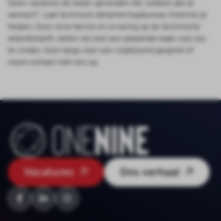
Geen vacature als lasser gevonden die voldoet aan je
wensen? Laat technisch detacheringsbureau Onenine je
helpen. Door onze kennis en ervaring op de technische
arbeidsmarkt, weten wij snel een passende baan voor jou
te vinden. Kom langs voor een vrijblijvend gesprek of
neem contact met ons op.
Vacatures
Ons verhaal