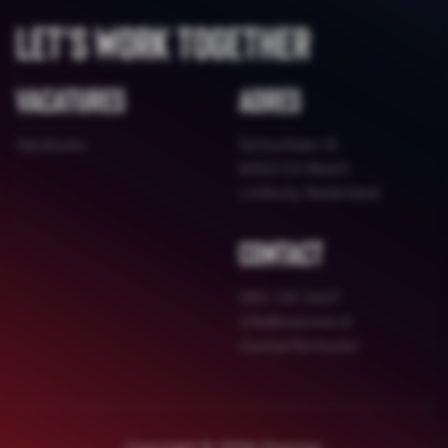
Let's work together
Vacatures
Adres
Vacatures
Schoutlaan 15
6002 EA Weert
Limburg, Nederland
Contact
085 130 3427
info@onenine.nl
Contactformulier