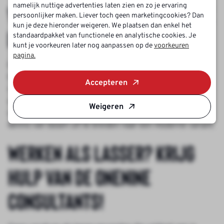
namelijk nuttige advertenties laten zien en zo je ervaring
Vind een geschikte vacature
persoonlijker maken. Liever toch geen marketingcookies? Dan
kun je deze hieronder weigeren. We plaatsen dan enkel het
lasser
standaardpakket van functionele en analytische cookies. Je
kunt je voorkeuren later nog aanpassen op de
voorkeuren
pagina.
Een zorgvuldige en zelfstandige medewerker is een
toevoeging voor iedere onderneming. De technieken
Accepteren
veranderen waardoor de werkzaamheden variëren tussen
ambacht en moderne techniek. Door de vooruitstrevende
Weigeren
innovaties zijn er wellicht mogelijkheden om je huidige
kennis van lassen uit te breiden naar een moderne variant.
Werken als lasser? Krijg
hulp van de Onenine
consultants!