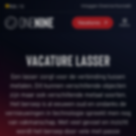
Inloggen Onenine Konnekt
9.0
/ 10
Vacatures
menu
Vacature lasser
Een lasser zorgt voor de verbinding tussen
metalen. Dit kunnen verschillende objecten
zijn maar ook verschillende metaal soorten.
Het beroep is al eeuwen oud en ondanks de
vernieuwingen in technologie spreekt men nog
van vakmanschap. Met veel gevoel en inzicht
wordt het beroep door vele met passie