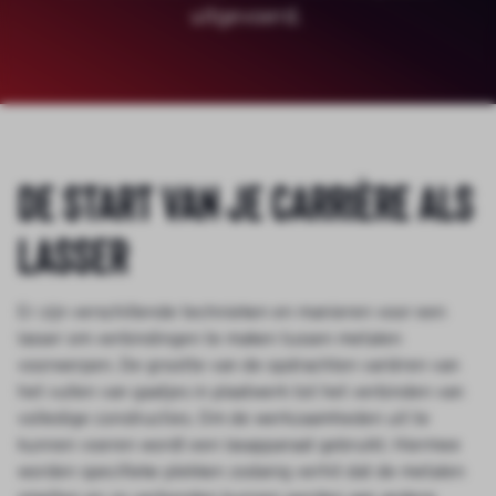
uitgevoerd.
De start van je carrière als
lasser
Er zijn verschillende technieken en manieren voor een
lasser om verbindingen te maken tussen metalen
voorwerpen. De grootte van de opdrachten variëren van
het vullen van gaatjes in plaatwerk tot het verbinden van
volledige constructies. Om de werkzaamheden uit te
kunnen voeren wordt een lasapparaat gebruikt. Hiermee
worden specifieke plekken zodanig verhit dat de metalen