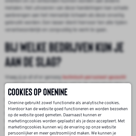
smelten en zo verbonden kunnen worden aan andere
metalen. Het uitvoeren van deze handelingen kan schade
aanbrengen aan het menselijk lichaam als deze onveilig
gebruikt worden. Een lasser dient hiervoor ten alle tijden
verantwoordelijk en zorgvuldig te werk te gaan.
Bij welke bedrijven kun je
aan de slag?
Vraag jij je af of er genoeg
technisch personeel gezocht
wordt? Maak je hier niet druk om! In de metaalindustrie en
Cookies op Onenine
metaalbewerking zijn veel lassers werkzaam. Deze grote
producenten hebben vaak meerdere lassers in dienst die
Onenine gebruikt zowel functionele als analytische cookies.
werken in combinatie met geautomatiseerde machines.
Hierdoor kan de website goed functioneren en worden bezoeken
Bedrijven waar je aan de slag kunt als lasser zijn
op de website goed gemeten. Daarnaast kunnen er
bijvoorbeeld machinebouw, werktuigbouw en carrosserie
marketingcookies worden geplaatst als je deze accepteert. Met
marketingcookies kunnen wij de ervaring op onze website
bouw.
persoonlijker en meer gestroomlijnd maken. We kunnen je