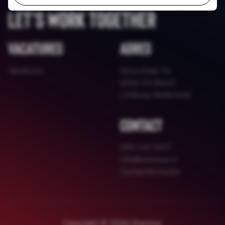
Let's work together
Vacatures
Adres
Vacatures
Schoutlaan 15
6002 EA Weert
Limburg, Nederland
Contact
085 130 3427
info@onenine.nl
Contactformulier
Copyright © 2026 Onenine