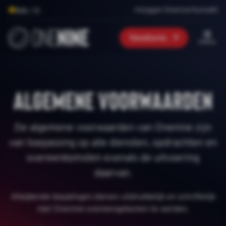
Inloggen Onenine Konnekt
9.0
/ 10
Vacatures
menu
Algemene voorwaarden
De algemene voorwaarden van Onenine zijn
van toepassing op alle diensten, opdrachten en
overeenkomsten evenals de uitvoering
daarvan.
Afwijkende bepalingen dienen uitdrukkelijk en schriftelijk
met Onenine overeengekomen te worden.