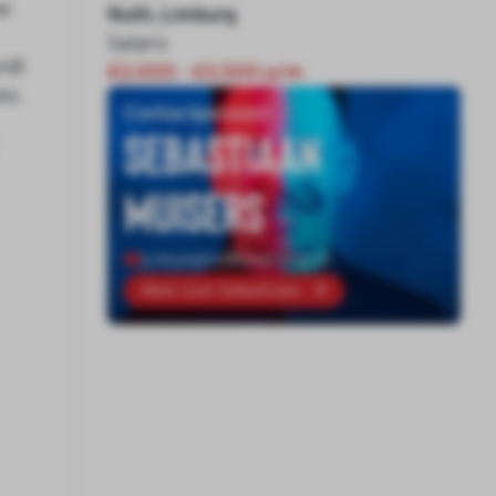
he
Nuth, Limburg
Salaris
rdt
€3.000 - €3.500 p/m
es.
Contactpersoon
Sebastiaan
Muisers
s.muisers@onenine.nl
Meer over Sebastiaan