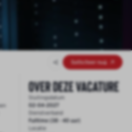
Solliciteer nu
Over deze vacature
Sluitingsdatum
02-04-2027
nen
Dienstverband
Fulltime (38 - 40 uur)
Locatie