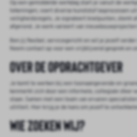
Op een gemiddelde werkdag start je vanuit de werkpl
tekeningen, voert diverse kunststof lasprocessen u
veiligheidsregels. Je signaleert knelpunten, stemt af
afgerond. Je werk varieert van nieuwbouwprojecten t
Ben jij flexibel, servicegericht en wil je jezelf verd
Neem contact op voor een vrijblijvend gesprek en on
Over de opdrachtgever
Je komt te werken bij een toonaangevende en groeie
kenmerkt zich door een informele, collegiale sfeer 
staan. Samen met een team van ervaren specialisten 
utiliteit. Hier krijg je de kans om jezelf te ontwikkel
Wie zoeken wij?