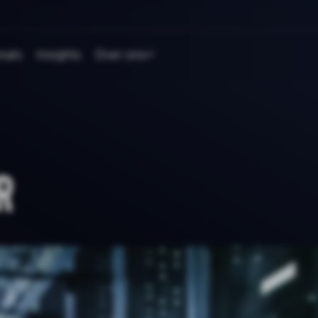
nals
Insights
Over ons
r