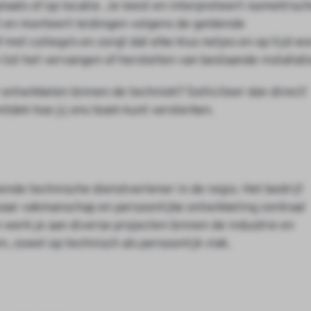
aats of op locatie. Je leest en interpreteert isometrisc
it en monteert leidingen volgens de geldende
 met collega’s en zorgt dat elke klus netjes en op tijd wo
ot het vervangen of herstellen van bestaande installati
er ontwikkelen binnen de techniek? Solliciteer dan direct!
tdek hoe jij ons team kunt versterken.
nde technische dienstverlener in de regio. Het bedrijf
waar vakmanschap en persoonlijke ontwikkeling centraal
werk je aan diverse projecten binnen de industrie en
en, zowel op technisch als persoonlijk vlak.