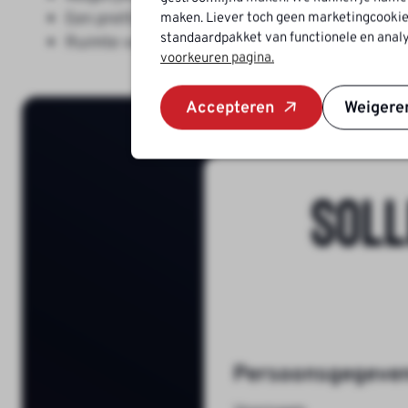
Een prettige, collegiale werksfeer met korte li
maken. Liever toch geen marketingcookie
standaardpakket van functionele en analy
Ruimte voor eigen inbreng en persoonlijke gro
voorkeuren pagina.
Accepteren
Weigere
Soll
Persoonsgegeve