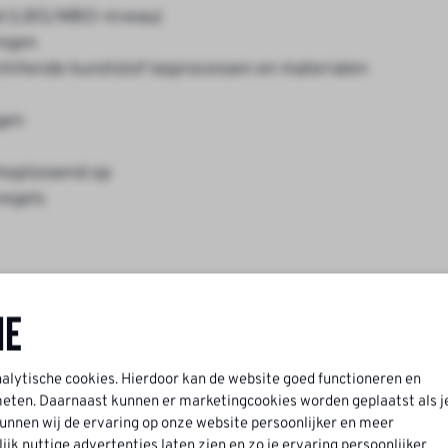
nd (LBO/MBO-niveau)
ingen
schillende kunststof lasprocessen en materialen
gen
emoplossend op
regels
ne
r maand (conform CAO Metaalbewerkingsbedrijf)
nalytische cookies. Hierdoor kan de website goed functioneren en
ten. Daarnaast kunnen er marketingcookies worden geplaatst als j
p locatie
nnen wij de ervaring op onze website persoonlijker en meer
k nuttige advertenties laten zien en zo je ervaring persoonlijker