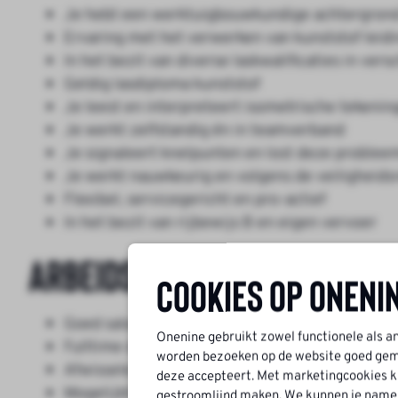
Je hebt een werktuigbouwkundige achtergro
Ervaring met het verwerken van kunststof leid
In het bezit van diverse laskwalificaties in ver
Geldig lasdiploma kunststof
Je leest en interpreteert isometrische tekenin
Je werkt zelfstandig én in teamverband
Je signaleert knelpunten en lost deze proble
Je werkt nauwkeurig en volgens de veiligheids
Flexibel, servicegericht en pro-actief
In het bezit van rijbewijs B en eigen vervoer
Arbeidsvoorwaarden
Cookies op Oneni
Goed salaris tussen €3000 en €3500 bruto pe
Onenine gebruikt zowel functionele als a
Fulltime dienstverband (36-40 uur per week)
worden bezoeken op de website goed geme
Afwisselende baan, zowel in de werkplaats als o
deze accepteert. Met marketingcookies ku
Mogelijkheden voor trainingen en opleidingen
gestroomlijnd maken. We kunnen je namelij