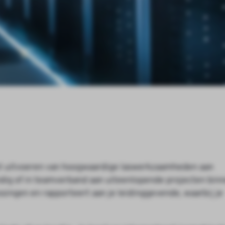
 het uitvoeren van hoogwaardige laswerkzaamheden aan
tandig of in teamverband aan uiteenlopende projecten bin
singen en rapporteert aan je leidinggevende, waarbij je