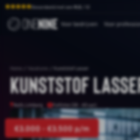
Beoordeeld met een
9.0
/ 10
Voor bedrijven
Voor professio
Home
/
Vacatures
/
Kunststof Lasser
Kunststof Lasse
Nuth, Limburg
Fulltime (38 - 40 uur)
€3.000 - €3.500 p/m