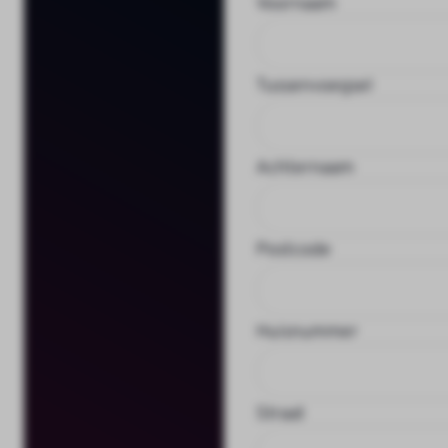
Voornaam
Tussenvoegsel
Achternaam
Postcode
Huisnummer
Straat