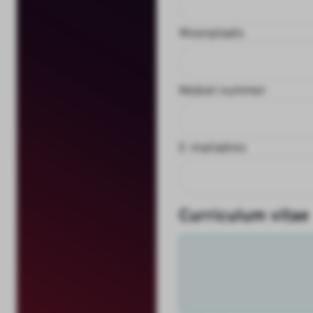
Woonplaats
Mobiel nummer
E-mailadres
Curriculum vitae