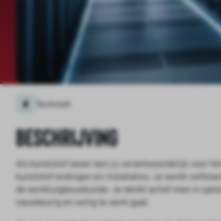
Techniek
Beschrijving
Als kunststof lasser ben jij verantwoordelijk voor
kunststof leidingen en installaties. Je werkt zelfs
de werktuigbouwkunde. Je denkt actief mee in oplos
nauwkeurig en veilig te werk gaat.