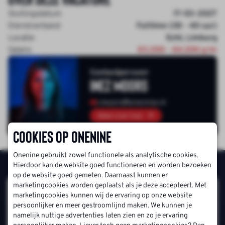
Sluitingsdatum
17-03-2027
Dienstverband
Fulltime (38 - 40 uur)
Locatie
Echt, Limburg
Salaris
€3.200 - €4.200 p/m
Contactpersoon
Inez Moors
i.moors@onenine.nl
Meer over Inez
Cookies op Onenine
Onenine gebruikt zowel functionele als analytische cookies.
Hierdoor kan de website goed functioneren en worden bezoeken
op de website goed gemeten. Daarnaast kunnen er
marketingcookies worden geplaatst als je deze accepteert. Met
Solliciteer voor:
Koelmonteur
marketingcookies kunnen wij de ervaring op onze website
persoonlijker en meer gestroomlijnd maken. We kunnen je
namelijk nuttige advertenties laten zien en zo je ervaring
persoonlijker maken. Liever toch geen marketingcookies? Dan