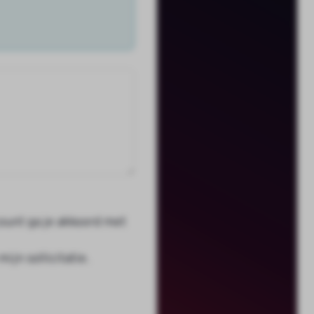
ount ga je akkoord met
jn sollicitatie.