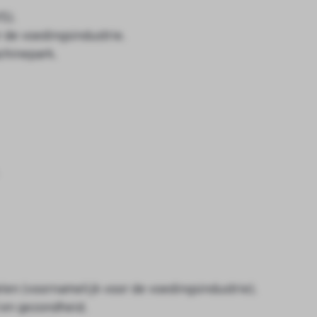
S).
de voedingsindustrie.
chinepark.
en (voornamelijk voor de voedingsindustrie).
 en gezondheid.