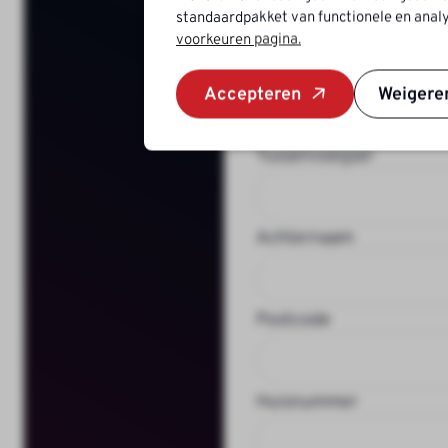
standaardpakket van functionele en analy
Persoonsgegeve
voorkeuren pagina.
Voornaam
Accepteren
Weigere
Tussenvoegsel
Achternaam
Postcode
Huisnummer