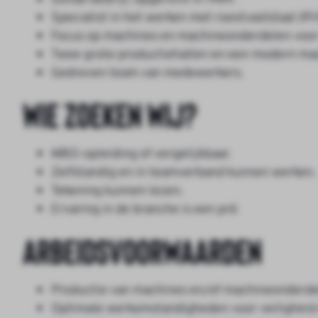
Specialist in het werken met roestvaststaal (RV
Focus op machines en machineonderdelen voor 
Twee grote productiehallen en een modern ma
Gedreven team van medewerkers.
Wie zoeken wij?
MBO-opleiding of vergelijkbaar.
Zelfstandig en in teamverband kunnen werken.
Tekening kunnen lezen.
Ervaring in de branche is een pré.
Arbeidsvoorwaarden
Productie van machines en/of machineonderdel
Optimale werkomstandigheden voor veiligheid