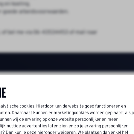
g en koeling.
r goede arbeidsvoorwaarden.
t, of bel me via 06-43534453 of mail naar
citeer voor:
Assem
ne
nalytische cookies. Hierdoor kan de website goed functioneren en
Monteur
ten. Daarnaast kunnen er marketingcookies worden geplaatst als j
nnen wij de ervaring op onze website persoonlijker en meer
k nuttige advertenties laten zien en zo je ervaring persoonlijker
s? Dan kun je deze hieronder weigeren. We plaatsen dan enkel het