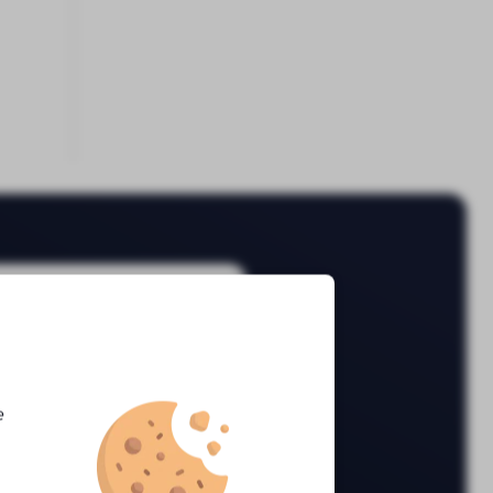
blage
e