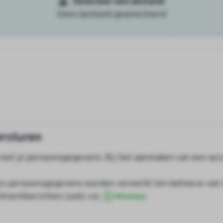
Selecteer een bestand
Geen bestand geselecteerd
ersturen
 met je persoonsgegevens. Bij het aanmaken van een acc
ijn persoonsgegevens worden verwerkt ten behoeve van mi
tmentberichten (ook) via