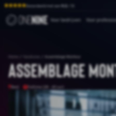
Beoordeeld met een
9.0
/ 10
Voor bedrijven
Voor professio
Home
/
Vacatures
/
Assemblage Monteur
Assemblage Mon
Best
Fulltime (38 - 40 uur)