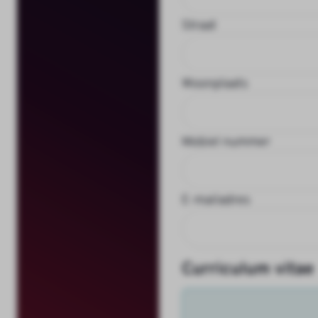
Straat
Woonplaats
Mobiel nummer
E-mailadres
Curriculum vitae