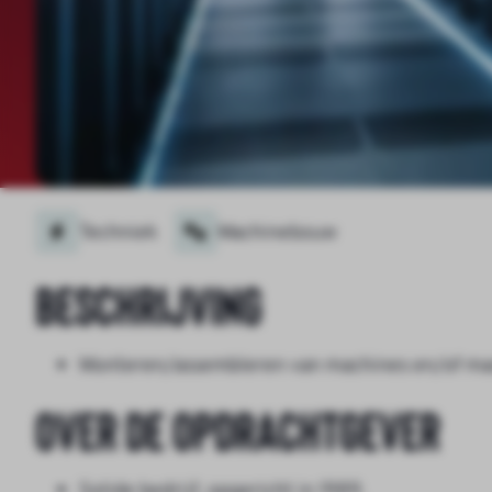
Techniek
Machinebouw
Beschrijving
Monteren/assembleren van machines en/of ma
Over de opdrachtgever
Solide bedrijf, opgericht in 1989.