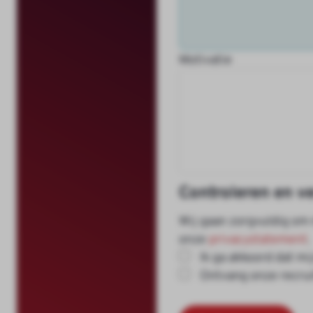
Motivatie
Controleren en v
Wij gaan zorgvuldig om
onze
privacystatement
.
Ik ga akkoord dat m
Ontvang onze recrui