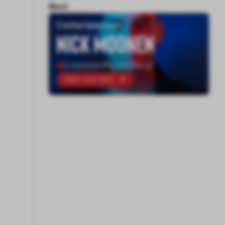
Best
Contactpersoon
Nick Moonen
n.moonen@onenine.nl
Meer over Nick