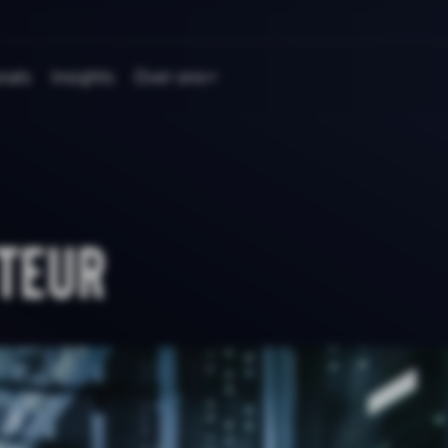
nals
Insights
Over ons
teur