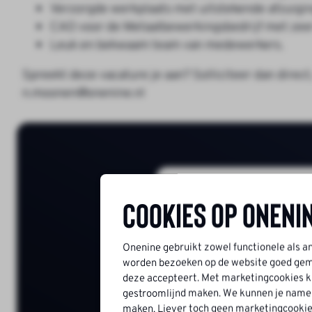
Verzorgde werkplaats met uitstekende afzuigin
CAO voor de Metaalbewerkingsbedrijf met zee
Leuk en bekwaam team van medewerkers.
Spreekt deze vacature je aan? Solliciteer dan direc
n.moonen@onenine.nl
Solli
Cookies op Oneni
Onenine gebruikt zowel functionele als a
worden bezoeken op de website goed geme
deze accepteert. Met marketingcookies ku
gestroomlijnd maken. We kunnen je namelij
maken. Liever toch geen marketingcookie