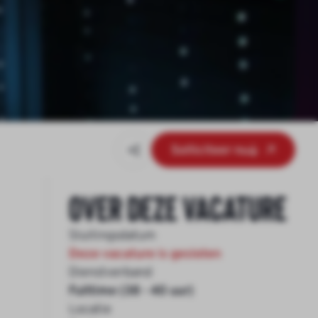
Solliciteer nu
Over deze vacature
Sluitingsdatum
Deze vacature is gesloten
Dienstverband
Fulltime (38 - 40 uur)
Locatie