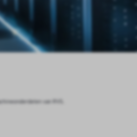
chineonderdelen van RVS.