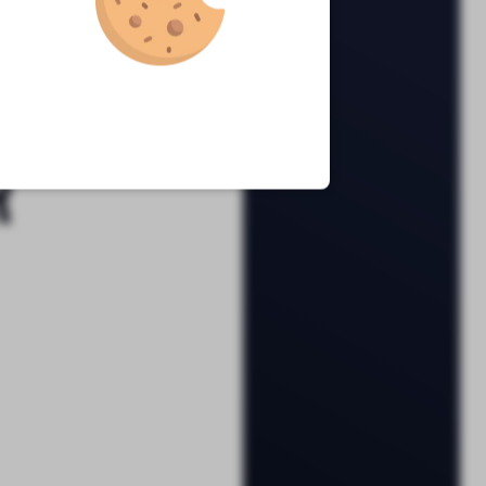
andig
r