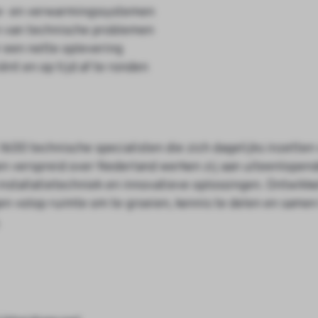
atie- en verwarmingssystemen
en van technische problemen
 een nette oplevering
nt en op tijd af te ronden
 1600 technische specialisten die zich dagelijks inzetten
gen verspreid over Nederland werken zij aan uiteenlopen
installatietechniek en innovatieve oplossingen. Ontwikke
n volop ruimte om te groeien, kennis te delen en samen