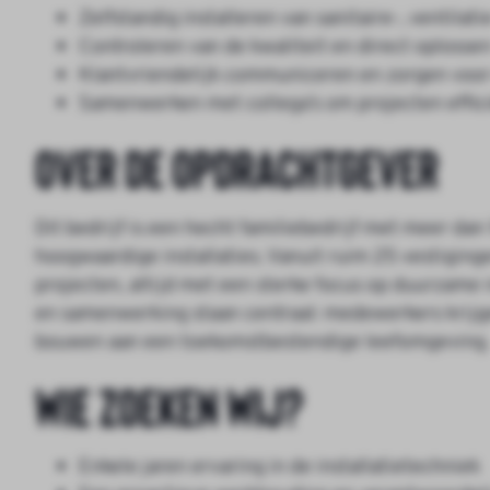
Zelfstandig installeren van sanitaire-, ventil
Controleren van de kwaliteit en direct oploss
Klantvriendelijk communiceren en zorgen voor
Samenwerken met collega’s om projecten efficië
Over de opdrachtgever
Dit bedrijf is een hecht familiebedrijf met meer dan
hoogwaardige installaties. Vanuit ruim 25 vestigin
projecten, altijd met een sterke focus op duurzame 
en samenwerking staan centraal: medewerkers krijge
bouwen aan een toekomstbestendige leefomgeving.
Wie zoeken wij?
Enkele jaren ervaring in de installatietechniek