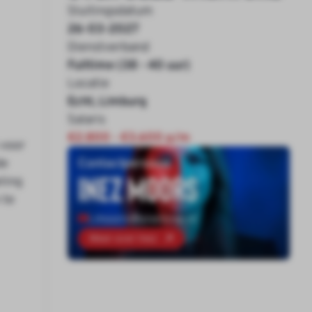
Sluitingsdatum
26-03-2027
Dienstverband
Fulltime (38 - 40 uur)
Locatie
Echt, Limburg
Salaris
€2.800 - €3.600 p/m
 voor
de
Contactpersoon
Inez Moors
ling
 te
i.moors@onenine.nl
Meer over Inez