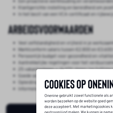
Een proactieve werkhouding en verantwoordel
Klantgerichte instelling en bereidheid om jeze
In het bezit van een VCA-certificaat en rijbewij
Arbeidsvoorwaarden
Veel zelfstandigheid en vrijheid in je werkza
Marktconform salaris tussen €2.800 en €3.600 
Persoonlijk budget voor gezondheid en vitalite
Aantrekkelijke regelingen voor het verduurza
25 vakantiedagen + 13 ADV-dagen (op fulltime 
Goede secundaire arbeidsvoorwaarden, waaron
Cookies op Oneni
Opleidings- en doorgroeimogelijkheden via in
Informele werksfeer met teamuitjes en jaarli
Onenine gebruikt zowel functionele als a
worden bezoeken op de website goed geme
deze accepteert. Met marketingcookies ku
gestroomlijnd maken. We kunnen je namelij