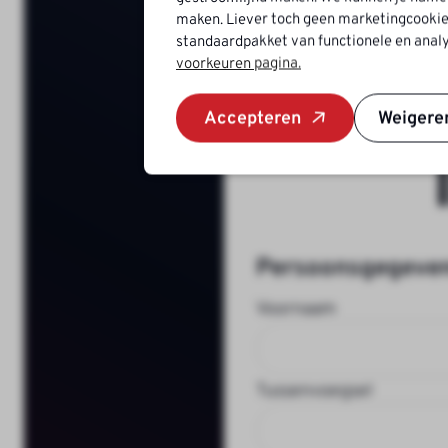
maken. Liever toch geen marketingcookie
standaardpakket van functionele en analy
voorkeuren pagina.
Solli
Accepteren
Weigere
Persoonsgegeve
Voornaam
Tussenvoegsel