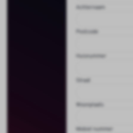
Achternaam
Postcode
Huisnummer
Straat
Woonplaats
Mobiel nummer