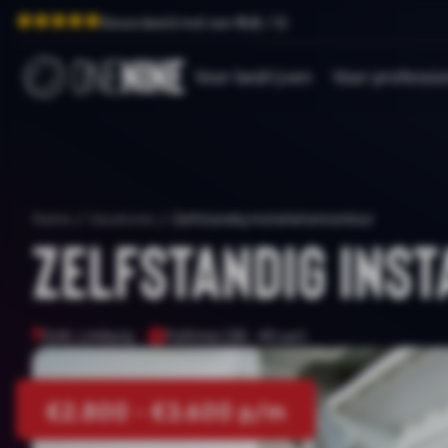
Beoordeeld met een
9.0
/ 10
Voor bedrijven
Voor professio
Home
/
Vacatures
/
Zelfstandig Installatiemonteur
Zelfstandig Ins
Echt, Limburg
Fulltime (38 - 40 uur)
€2.800 - €3.600 p/m