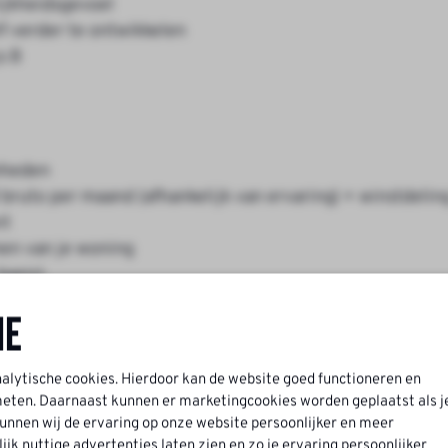
ijkheidsgevoel
lf verder te ontwikkelen
s B
amheden
bruto per maand (afhankelijk van ervaring) + winstdelin
it
men van je woning
basis)
der een pensioenregeling
ne
terne academy en e-learning
jkse evenementen
nalytische cookies. Hierdoor kan de website goed functioneren en
ten. Daarnaast kunnen er marketingcookies worden geplaatst als j
nnen wij de ervaring op onze website persoonlijker en meer
k nuttige advertenties laten zien en zo je ervaring persoonlijker