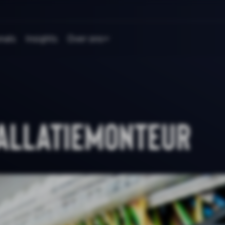
nals
Insights
Over ons
tallatiemonteur