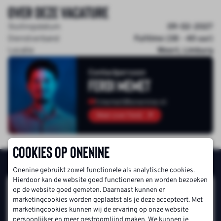
Over deze vacature
Sluitingsdatum
09-02-2027
Dienstverband
Fulltime (38 - 40 uur)
Locatie
Weert, Limburg
Contactpersoon
Ferdi Memet
f.memet@onenine.nl
Meer over Ferdi
Cookies op Onenine
Onenine gebruikt zowel functionele als analytische cookies.
Hierdoor kan de website goed functioneren en worden bezoeken
Solliciteer voor:
op de website goed gemeten. Daarnaast kunnen er
marketingcookies worden geplaatst als je deze accepteert. Met
Werkvoorbereider
marketingcookies kunnen wij de ervaring op onze website
persoonlijker en meer gestroomlijnd maken. We kunnen je