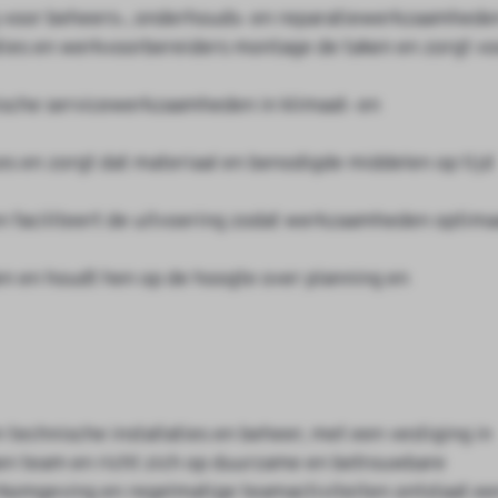
g voor beheers‑, onderhouds‑ en reparatiewerkzaamhede
ties en werkvoorbereiders montage de taken en zorgt vo
ische servicewerkzaamheden in klimaat‑ en
es en zorgt dat materiaal en benodigde middelen op tijd
n faciliteert de uitvoering zodat werkzaamheden optima
n en houdt hen op de hoogte over planning en
technische installaties en beheer, met een vestiging in
ken team en richt zich op duurzame en betrouwbare
werkomgeving en regelmatige teamactiviteiten ontstaat ee