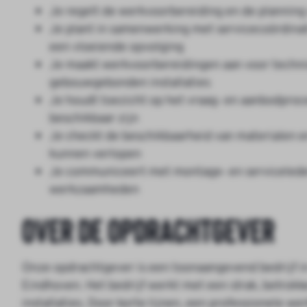
Je regelt de werkvoorbereiding en de plannin
Je plant in samenwerking met servicecoördina
een vloeiende opvolging
Je maakt werkvoorbereidingen aan voor techn
gebouwgebonden installaties
Je houdt toezicht op het vraag‑ en aanbodproc
beschikbaar zijn
Je checkt de beschikbaarheid van materialen e
kunnen verlopen
Je communiceert met montage‑ en servicelede
werkzaamheden
Over de opdrachtgever
Onze opdrachtgever is een toonaangevend bedrijf in 
Eindhoven. Het bedrijf werkt met een strak, betrok
installaties. Door korte lijnen, een professionele 