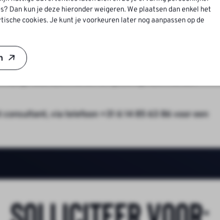
r €3.200 – €4.500 bruto per maand, afhankelijk van kenn
s? Dan kun je deze hieronder weigeren. We plaatsen dan enkel het
tische cookies. Je kunt je voorkeuren later nog aanpassen op de
goede balans tussen werk en privé
ssend bij een technische functie
van je werk
n
 binnen de groep
matige teamactiviteiten en gezellige activiteiten
consultant, via telefoon +31 6 14 85 63 86 voor een
Solliciteer voor: