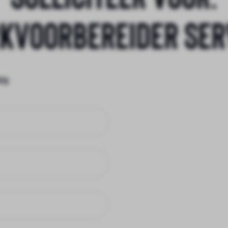
kvoorbereider Ser
ns