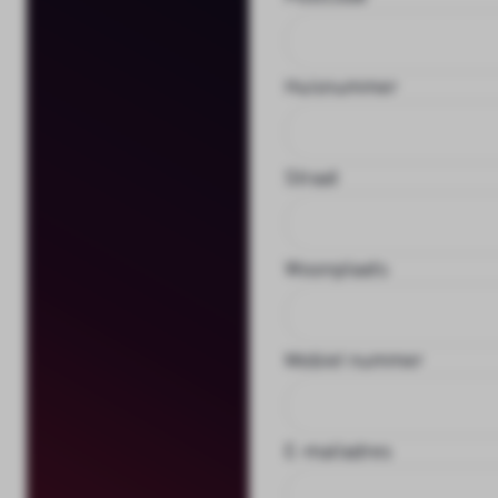
Huisnummer
Straat
Woonplaats
Mobiel nummer
E-mailadres