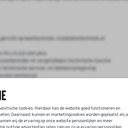
ericht op koeltechniek, installatietechniek of
n KLI‑A zijn een plus
kvoorbereider of vergelijkbare technische functie
en technische service‑ en beheersomgeving
ewuste werkwijze
 om helder te communiceren met monteurs, klanten en
ne
per week)
nalytische cookies. Hierdoor kan de website goed functioneren en
ten. Daarnaast kunnen er marketingcookies worden geplaatst als j
nnen wij de ervaring op onze website persoonlijker en meer
k nuttige advertenties laten zien en zo je ervaring persoonlijker