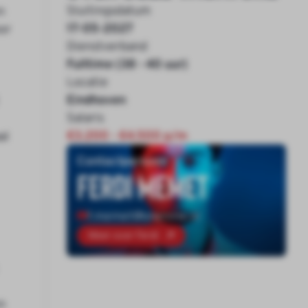
Sluitingsdatum
n
17-05-2027
or
Dienstverband
Fulltime (38 - 40 uur)
Locatie
Eindhoven
Salaris
€3.200 - €4.500 p/m
al
Contactpersoon
Ferdi Memet
f.memet@onenine.nl
Meer over Ferdi
n