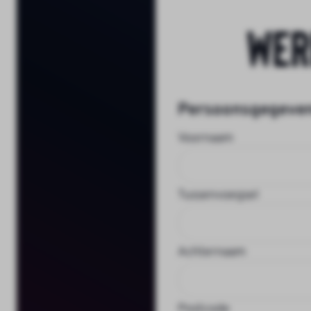
Wer
Persoonsgegeve
Voornaam
Tussenvoegsel
Achternaam
Postcode