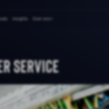
nals
Insights
Over ons
r Service