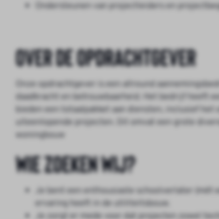
Ondersteunen van projectleiders en projectbeg
Over de opdrachtgever
Onze opdrachtgever is een allround aannemingsbedri
daadkracht en betrouwbaarheid. Het bedrijf heeft een
bieden een totaalpakket aan diensten, inclusief he
uiteenlopende projecten. Dit omvat een grote diversi
woningbouw
Wie zoeken wij?
Je bent een enthousiaste schoolverlater (mét e
ervaring heeft in de utiliteitsbouw.
Je zorgt er mede voor dat projecten zowel techn