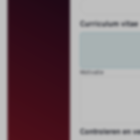
Curriculum vitae
Motivatie
Controleren en v