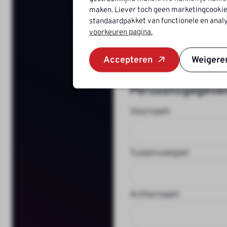
maken. Liever toch geen marketingcookie
standaardpakket van functionele en analy
We
voorkeuren pagina.
Accepteren
Weigere
Persoonsgegeve
Voornaam
Tussenvoegsel
Achternaam