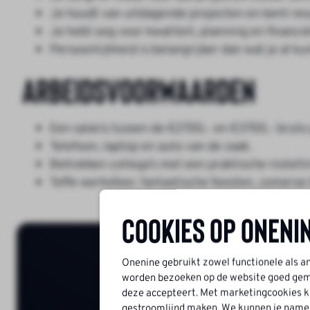
Je houdt van uitdagende projecten en bent resu
Je hebt oog voor kwaliteit, planning en financië
Persoonlijkheid is belangrijker dan wat je al kun
Arbeidsvoorwaarden
Een salaris tussen de €2700,- en €3700,- bruto
Telefoon, laptop en auto van de zaak.
Betrokken collega’s met een praktische instell
Toffe werksfeer, fantastische feesten, zomerse
Cookies op Oneni
Onenine gebruikt zowel functionele als a
worden bezoeken op de website goed geme
deze accepteert. Met marketingcookies ku
gestroomlijnd maken. We kunnen je namelij