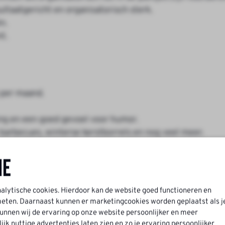
ltaatgericht en organisatorisch sterk.
n.
t.
 per maand.
ing en een goed gevoel voor humor.
 barbecues, winterse kerstborrels en nog veel meer.
ne
nalytische cookies. Hierdoor kan de website goed functioneren en
ten. Daarnaast kunnen er marketingcookies worden geplaatst als j
nnen wij de ervaring op onze website persoonlijker en meer
k nuttige advertenties laten zien en zo je ervaring persoonlijker