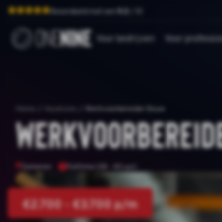
Beoordeeld met een
9.0
/ 10
Voor bedrijven
Voor professio
Home
/
Vacatures
/
Werkvoorbereider Bouw
Werkvoorbereid
Someren
Fulltime (38 - 40 uur)
€2.700 - €3.700 p/m