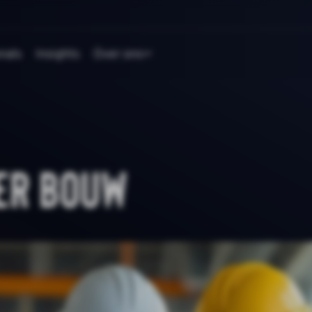
nals
Insights
Over ons
er Bouw