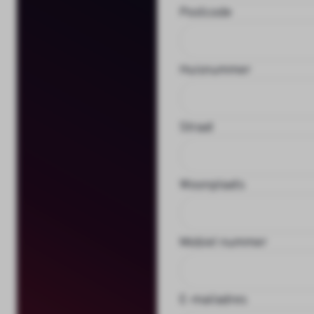
Postcode
Huisnummer
Straat
Woonplaats
Mobiel nummer
E-mailadres