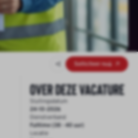
Solliciteer nu
Over deze vacature
Sluitingsdatum
24-10-2026
Dienstverband
Fulltime (38 - 40 uur)
Locatie