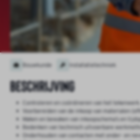
Bouwkunde
Installatietechniek
Beschrijving
Controleren en coördineren van het tekenwerk
Voorbereiden van de inkoop van materialen (of
Maken en bewaken van inkoopschema’s en tijds
Bedenken van technisch uitvoerbare werkmetho
Onderhouden van contacten met onder- en nev