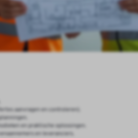
.
fertes aanvragen en controleren).
planningen.
dieken en praktische oplossingen.
enaannemers en leveranciers.