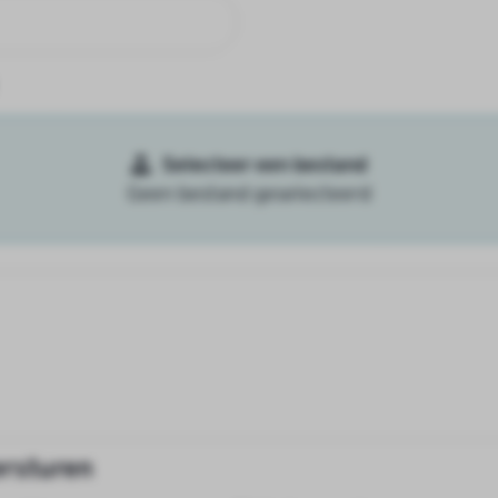
Selecteer een bestand
Geen bestand geselecteerd
ersturen