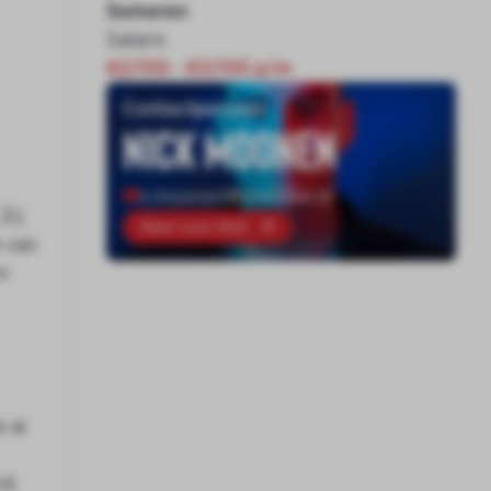
Someren
Salaris
€2.700 - €3.700 p/m
Contactpersoon
Nick Moonen
n.moonen@onenine.nl
Zij
Meer over Nick
n van
n
 al
id.