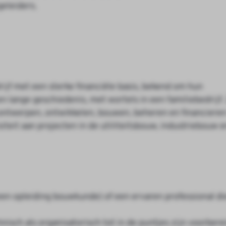
eleiders.
jf met een sterke financiële basis, bekend om hun
 lange geschiedenis, met wortels in een familiebedrijf. 
t ontwerpen, ontwikkelen, bouwen, beheren en financiere
teit aan projecten in de utiliteitsbouw, industriebouw e
en opleiding bouwkunde) of een ervaren professional die
isch als organisatorisch tot in de puntjes zijn voorbere