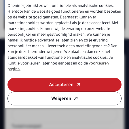
Inez Moors
Onenine gebruikt zowel functionele als analytische cookies.
i.moors@onenine.nl
Hierdoor kan de website goed functioneren en worden bezoeken
op de website goed gemeten. Daarnaast kunnen er
Meer over Inez
marketingcookies worden geplaatst als je deze accepteert. Met
marketingcookies kunnen wij de ervaring op onze website
persoonlijker en meer gestroomlijnd maken. We kunnen je
namelijk nuttige advertenties laten zien en zo je ervaring
persoonlijker maken. Liever toch geen marketingcookies? Dan
kun je deze hieronder weigeren. We plaatsen dan enkel het
standaardpakket van functionele en analytische cookies. Je
Solliciteer voor:
Vacature
kunt je voorkeuren later nog aanpassen op de
voorkeuren
pagina.
leerling monteur / hulpmonteur
Accepteren
Persoonsgegevens
Weigeren
Voornaam
Tussenvoegsel