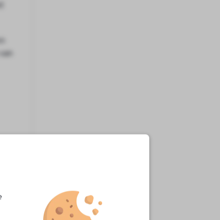
t
en
 van
e