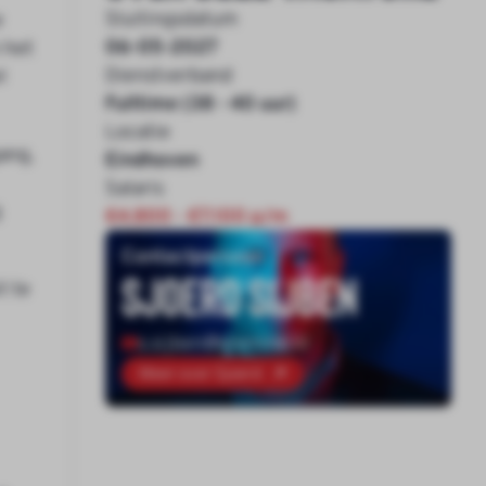
Sluitingsdatum
e
06-05-2027
 het
Dienstverband
l
Fulltime (38 - 40 uur)
Locatie
ang,
Eindhoven
Salaris
g
€4.800 - €7.100 p/m
Contactpersoon
Sjoerd Sijben
t te
s.sijben@onenine.nl
Meer over Sjoerd