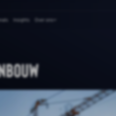
nals
Insights
Over ons
enbouw