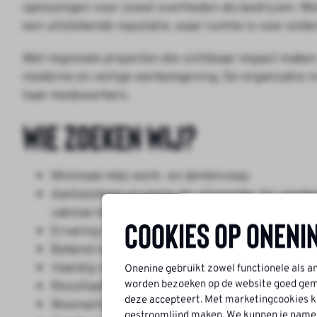
oplossingen voor zowel overheden als bedrijven. We
een uitstekende reputatie, waar ruimte is voor ond
Met regionale projecten die zichtbaar impact maken
moderne en veilige werkomgeving. De organisatie in
haar medewerkers.
Wie zoeken wij?
Minimaal mbo werk- en denkniveau
Aantoonbare ervaring als uitvoerder, bij voork
vakman klaar voor een volgende stap
Cookies op Oneni
Ervaring met het aansturen van teams en het
Bekend met het lezen en interpreteren van te
Vaardig in het plannen en faseren van civiele p
Onenine gebruikt zowel functionele als a
worden bezoeken op de website goed geme
Resultaatgericht, empathisch en verantwoorde
deze accepteert. Met marketingcookies ku
Woonachtig in de regio Oost-Brabant of Limbu
gestroomlijnd maken. We kunnen je namelij