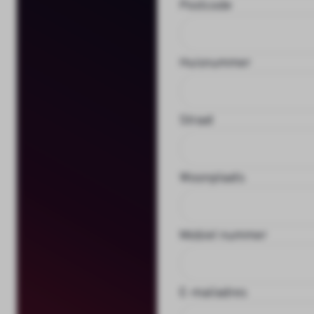
Postcode
Huisnummer
Straat
Woonplaats
Mobiel nummer
E-mailadres