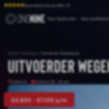
Beoordeeld met een
9.0
/ 10
Voor bedrijven
Voor professio
Home
/
Vacatures
/
Uitvoerder Wegenbouw
Uitvoerder Weg
Eindhoven
Fulltime (38 - 40 uur)
€4.800 - €7.100 p/m