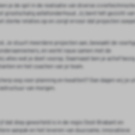
n je de spil in de realisatie van diverse civieltechnisch
ot grootschalig asfaltonderhoud. Jij bent hét gezicht van
wt sterke relaties op en zorgt ervoor dat projecten soepe
d. Je stuurt meerdere projecten aan, bewaakt de voortg
 onderaannemers, en werkt nauw samen met de
ij alles wat je doet voorop. Daarnaast ben je actief bezi
klanten en het coachen van je team.
cherp oog voor planning en kwaliteit? Dan dagen wij je ui
rastructuur van morgen.
f dat diep geworteld is in de regio Oost-Brabant en
tere aanpak en het leveren van duurzame, innovatieve