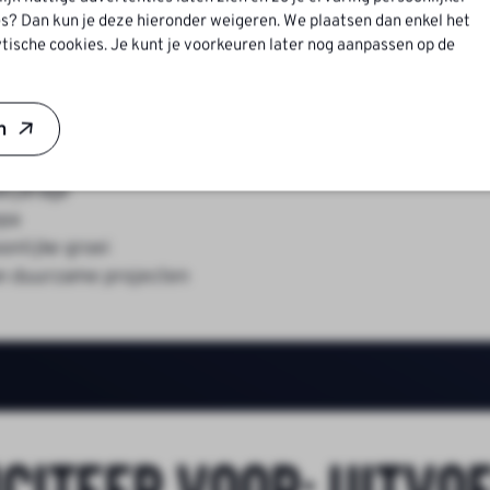
s? Dan kun je deze hieronder weigeren. We plaatsen dan enkel het
tische cookies. Je kunt je voorkeuren later nog aanpassen op de
n
nd
form cao Bouw & Infra
bijdrage
opa
onlijke groei
an duurzame projecten
iciteer voor:
Uitvo