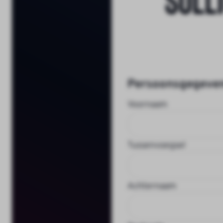
Persoonsgegeve
Voornaam
Tussenvoegsel
Achternaam