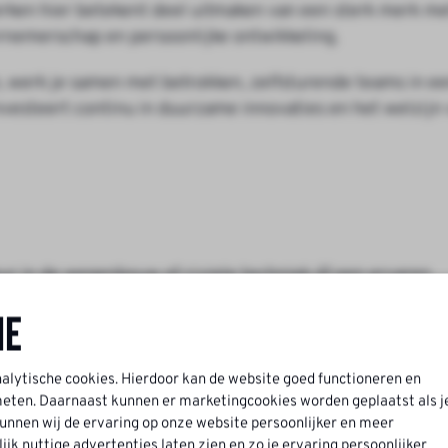
rken hier betekent deel uitmaken van een sterk merk me
ernemerschap en persoonlijke ontwikkeling.
, werk je samen met betrokken, zelfsturende teams in e
vesteert continu in duurzame innovaties en het welzijn
eur in de wegenbouw of civiele techniek óf een ervaren
ne
 coachen van medewerkers
chnische tekeningen
rojecten
nalytische cookies. Hierdoor kan de website goed functioneren en
ten. Daarnaast kunnen er marketingcookies worden geplaatst als j
lijkheidsgevoel
nnen wij de ervaring op onze website persoonlijker en meer
rg
k nuttige advertenties laten zien en zo je ervaring persoonlijker