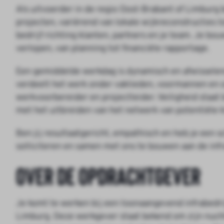
Als uitvoerder in de regio Oost-Brabant of Limburg be
projecten, variërend van lokale wijkreconstructies t
bedrijf richting klanten, partners en je team. Je bou
verlopen, van planning tot financiële rapportage.
Een gemiddelde werkdag is dynamisch en afwisselen
verdeelt het werk onder vaklieden, voormannen en
werkvoorbereider en projectleider. Veiligheid staat b
met het uitbreiden van het netwerk van potentiële 
Ben jij resultaatgericht, empathisch en heb je een s
solliciteren en samen met ons te bouwen aan de inf
Over de opdrachtgever
Je komt te werken bij een toonaangevend infrabedrij
Limburg. Deze werkgever staat bekend om zijn nuch