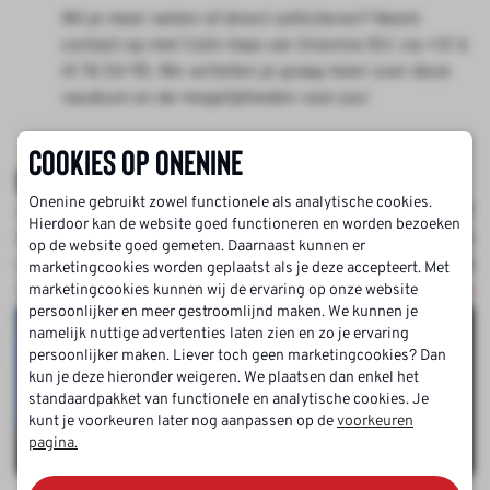
Wil je meer weten of direct solliciteren? Neem
contact op met Colin Vaas van Onenine B.V. via +31 6
41 76 54 95. We vertellen je graag meer over deze
vacature en de mogelijkheden voor jou!
Cookies op Onenine
Over deze vacature
Onenine gebruikt zowel functionele als analytische cookies.
Sluitingsdatum
24-04-2027
Hierdoor kan de website goed functioneren en worden bezoeken
Dienstverband
Fulltime (38 - 40 uur)
op de website goed gemeten. Daarnaast kunnen er
Locatie
Geldrop, Noord-Brabant
marketingcookies worden geplaatst als je deze accepteert. Met
Salaris
€3.000 - €5.800 p/m
marketingcookies kunnen wij de ervaring op onze website
persoonlijker en meer gestroomlijnd maken. We kunnen je
namelijk nuttige advertenties laten zien en zo je ervaring
Contactpersoon
persoonlijker maken. Liever toch geen marketingcookies? Dan
Colin Vaas
kun je deze hieronder weigeren. We plaatsen dan enkel het
standaardpakket van functionele en analytische cookies. Je
c.vaas@onenine.nl
kunt je voorkeuren later nog aanpassen op de
voorkeuren
Meer over Colin
pagina.