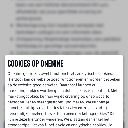
basis van een fulltime dienstverband (40 uur),
afhankelijk van jouw specifieke ervaring en
achtergrond.
Werkomgeving: Een moderne werkplek met
betrokken collega's en een informele sfeer.
Ontspanning: Regelmatige teamuitjes, een jaarlijkse
familiedag en gezellige seizoensborrels.
Extra's: Aantrekkelijke regelingen voor de aanschaf
van een (elektrische) fiets of korting op een
Cookies op Onenine
fitnessabonnement.
Onenine gebruikt zowel functionele als analytische cookies.
Hierdoor kan de website goed functioneren en worden bezoeken
op de website goed gemeten. Daarnaast kunnen er
Over deze vacature
marketingcookies worden geplaatst als je deze accepteert. Met
Sluitingsdatum
03-03-2027
marketingcookies kunnen wij de ervaring op onze website
persoonlijker en meer gestroomlijnd maken. We kunnen je
Dienstverband
Fulltime (38 - 40 uur)
namelijk nuttige advertenties laten zien en zo je ervaring
Locatie
Veghel, Noord-Brabant
persoonlijker maken. Liever toch geen marketingcookies? Dan
Salaris
€4.200 - €5.800 p/m
kun je deze hieronder weigeren. We plaatsen dan enkel het
standaardpakket van functionele en analytische cookies. Je