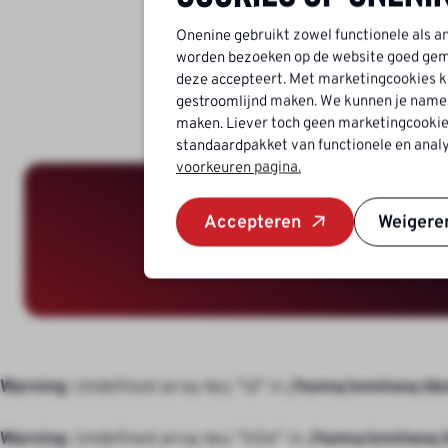
Onenine gebruikt zowel functionele als a
worden bezoeken op de website goed geme
deze accepteert. Met marketingcookies ku
gestroomlijnd maken. We kunnen je namelij
maken. Liever toch geen marketingcookie
standaardpakket van functionele en analy
voorkeuren pagina.
Accepteren
Weigere
230
Warning
: Undefined array key "id" in
/home/onnlnew/dom
Warning
: Undefined array key "title" in
/home/onnlnew/d