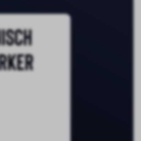
isch
erker