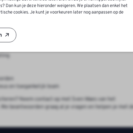
s? Dan kun je deze hieronder weigeren. We plaatsen dan enkel het
tische cookies. Je kunt je voorkeuren later nog aanpassen op de
nd
n
situatie
ling
worden
ieus en toegankelijk team
liciteren? Neem contact op met Sven Maes van het
 We beantwoorden graag al je vragen en helpen je met d