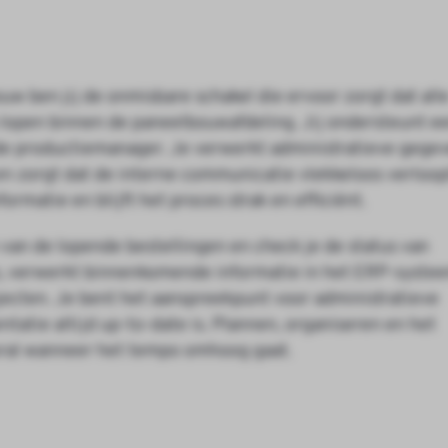
w ben jij de onmisbare schakel die ervoor zorgt dat all
s lopen binnen de paneelbouwafdeling. Jij ondersteunt e
de productiemanager. Je verwerkt administratieve gegev
en zorgt dat de interne communicatie vlekkeloos verloop
formatie en blijft het proces strak en efficiënt.
an de lopende bestellingen en check je de status van
s, verwerkt binnenkomende informatie in het ERP-syste
jecten. Je bent het aanspreekpunt voor administratieve
tatie altijd up-to-date is. Plannen, organiseren en het
oral wanneer het tempo omhoog gaat.