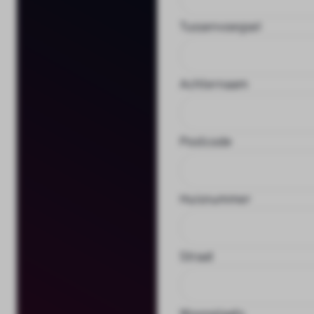
Tussenvoegsel
Achternaam
Postcode
Huisnummer
Straat
Woonplaats