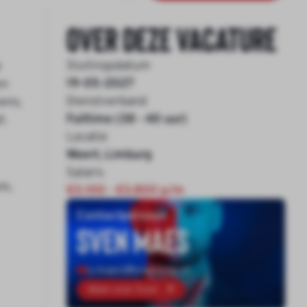
Over deze vacature
Sluitingsdatum
e
19-05-2027
en
Dienstverband
ens,
Fulltime (38 - 40 uur)
t.
Locatie
Weert, Limburg
Salaris
em,
€3.100 - €3.800 p/m
Contactpersoon
Sven Maes
s.maes@onenine.nl
Meer over Sven