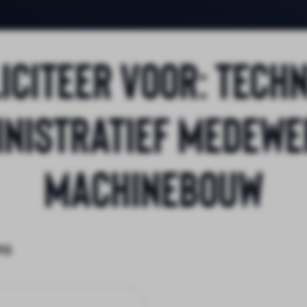
iciteer voor:
Techn
nistratief Medew
Machinebouw
ns