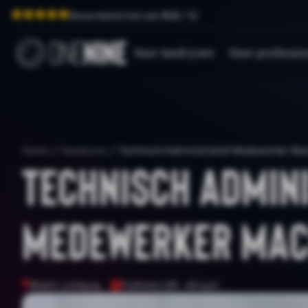
Beoordeeld met een
9.0
/ 10
Voor bedrijven
Voor professio
Home
/
Vacatures
/
Technisch Administratief Medewerker Ma
Technisch Admin
Medewerker Mac
Weert, Limburg
Fulltime (38 - 40 uur)