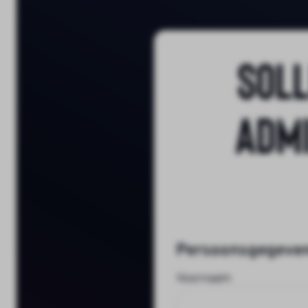
Soll
Admi
Persoonsgegeve
Voornaam