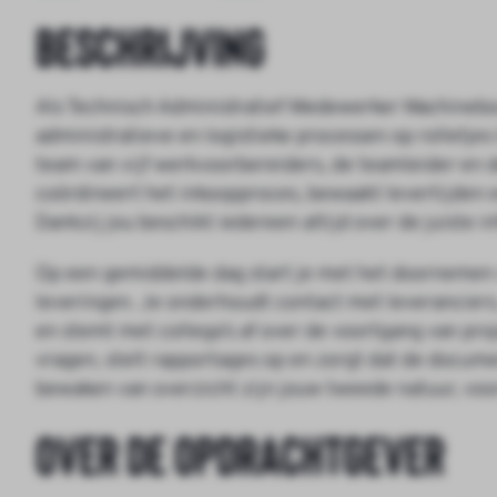
Beschrijving
Als Technisch Administratief Medewerker Machinebou
administratieve en logistieke processen op rolletje
team van vijf werkvoorbereiders, de teamleider en 
coördineert het inkoopproces, bewaakt levertijden 
Dankzij jou beschikt iedereen altijd over de juiste in
Op een gemiddelde dag start je met het doornemen v
leveringen. Je onderhoudt contact met leverancier
en stemt met collega’s af over de voortgang van pro
vragen, stelt rapportages op en zorgt dat de documen
bewaken van overzicht zijn jouw tweede natuur, vo
Over de opdrachtgever