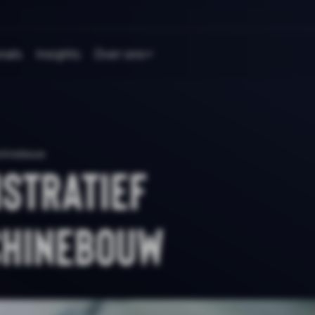
nals
Insights
Over ons
chinebouw
istratief
hinebouw