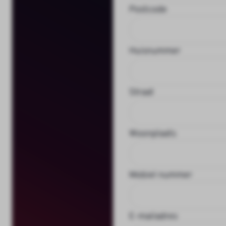
Postcode
Huisnummer
Straat
Woonplaats
Mobiel nummer
E-mailadres