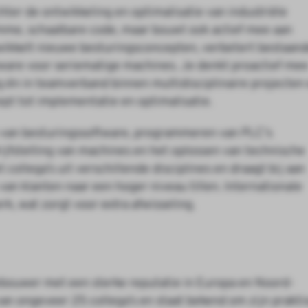
hter de ontwikkeling en optimalisatie van industriële
limme, schaalbare code, maar bouwt ook actief mee aan
twikkelt nieuwe besturingsconcepten, verbetert bestaan
ftware voor seriematige machines. Je denkt proactief me
ig én in teamverband binnen multidisciplinaire projecten
pt tot implementatie en optimalisatie.
 van besturingssoftware, programmeren van PLC's
rijfstelling van machines en het oplossen van technische
collega’s uit verschillende disciplines en draagt bij aan
an klanten naar een hoger niveau tillen. Internationale
k, wat zorgt voor extra afwisseling.
bouwer met een sterke reputatie in Europa en Noord-
an ongeveer 25 collega’s en staat bekend om zijn prakti