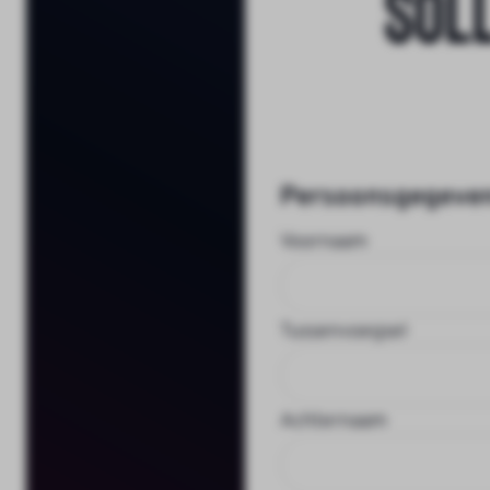
Sol
Persoonsgegeve
Voornaam
Tussenvoegsel
Achternaam