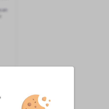
s en
r
e