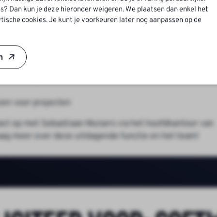
s? Dan kun je deze hieronder weigeren. We plaatsen dan enkel het
tische cookies. Je kunt je voorkeuren later nog aanpassen op de
, afhankelijk van ervaring en kennis
 ontwikkeling
n
ieve projecten
ken collega’s
izen voor projecten
tact op met Sebastiaan Muisers via het hoofdkantoor van
raag meer over deze uitdagende functie en het team!