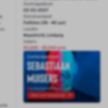
Sluitingsdatum
02-03-2027
Dienstverband
de
Fulltime (38 - 40 uur)
e
Locatie
 en
Maastricht, Limburg
Salaris
€3.200 - €5.000 p/m
Contactpersoon
Sebastiaan
Muisers
s.muisers@onenine.nl
Meer over Sebastiaan
sche