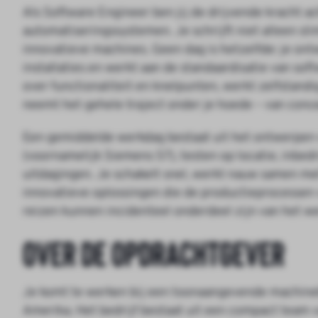
Als Software Engineer ben jij de drijvende kracht ac
automatiseringssystemen. Je schrijft niet alleen s
innovatieve machines. Geen dag is hetzelfde: je on
installaties en werkt aan de standaardisatie van so
over functionaliteit en knelpunten, werkt zelfstand
neemt het gehele traject onder je hoede – van conce
Een gemiddelde werkdag bestaat uit het ontwerpen
(voornamelijk Siemens S7), testen op locatie, inbed
uitdagingen. Je schakelt snel, werkt nauw samen met 
innovatieve oplossingen die de productieprocessen v
reizen kunnen incidenteel onderdeel zijn van het wer
Over de opdrachtgever
Je komt te werken bij een toonaangevende machine
Amerika. Het bedrijf bestaat uit een compact team v