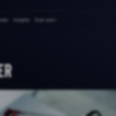
nals
Insights
Over ons
er