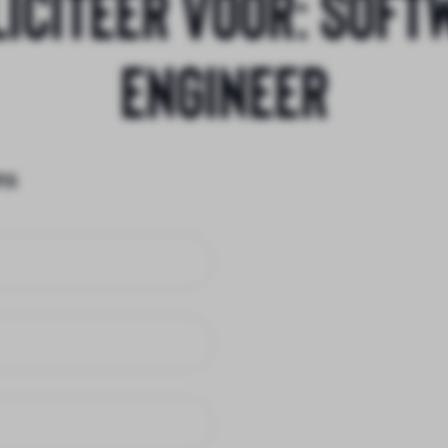
liciteer voor:
Soft
Engineer
ns