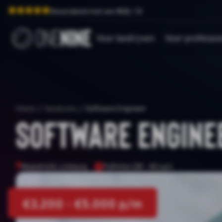
Beoordeeld met een
9.0
/ 10
Voor bedrijven
Voor professio
Home
/
Vacatures
/
Software Engineer
Software Engine
Maastricht, Limburg
Fulltime (38 - 40 uur)
€3.200 - €5.000 p/m