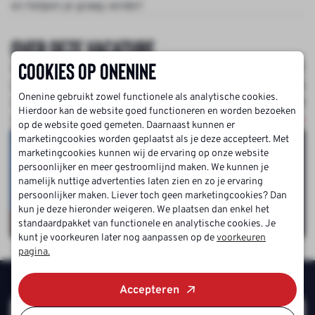
en helpen je graag verder!
Over deze vacature
Cookies op Onenine
Sluitingsdatum
02-03-2027
Dienstverband
Fulltime (38 - 40 uur)
Onenine gebruikt zowel functionele als analytische cookies.
Locatie
UDEN, Noord-Brabant
Hierdoor kan de website goed functioneren en worden bezoeken
Salaris
€3.000 - €4.000 p/m
op de website goed gemeten. Daarnaast kunnen er
marketingcookies worden geplaatst als je deze accepteert. Met
Contactpersoon
marketingcookies kunnen wij de ervaring op onze website
Colin Vaas
persoonlijker en meer gestroomlijnd maken. We kunnen je
namelijk nuttige advertenties laten zien en zo je ervaring
c.vaas@onenine.nl
persoonlijker maken. Liever toch geen marketingcookies? Dan
kun je deze hieronder weigeren. We plaatsen dan enkel het
Meer over Colin
standaardpakket van functionele en analytische cookies. Je
kunt je voorkeuren later nog aanpassen op de
voorkeuren
pagina.
Accepteren