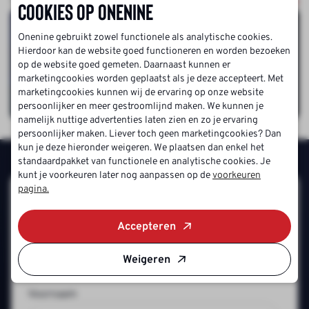
Salaris
€2.600 - €3.800 p/m
Cookies op Onenine
Contactpersoon
Onenine gebruikt zowel functionele als analytische cookies.
Sjoerd Sijben
Hierdoor kan de website goed functioneren en worden bezoeken
op de website goed gemeten. Daarnaast kunnen er
s.sijben@onenine.nl
marketingcookies worden geplaatst als je deze accepteert. Met
marketingcookies kunnen wij de ervaring op onze website
Meer over Sjoerd
persoonlijker en meer gestroomlijnd maken. We kunnen je
namelijk nuttige advertenties laten zien en zo je ervaring
persoonlijker maken. Liever toch geen marketingcookies? Dan
kun je deze hieronder weigeren. We plaatsen dan enkel het
standaardpakket van functionele en analytische cookies. Je
kunt je voorkeuren later nog aanpassen op de
voorkeuren
pagina.
Solliciteer voor:
Servicemonteur
Klimaatsystemen Agri
Accepteren
Weigeren
Persoonsgegevens
Voornaam