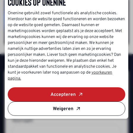
Cookies op Onenine
Contactpersoon
Sven Maes
Onenine gebruikt zowel functionele als analytische cookies.
Hierdoor kan de website goed functioneren en worden bezoeken
op de website goed gemeten. Daarnaast kunnen er
s.maes@onenine.nl
marketingcookies worden geplaatst als je deze accepteert. Met
Meer over Sven
marketingcookies kunnen wij de ervaring op onze website
persoonlijker en meer gestroomlijnd maken. We kunnen je
namelijk nuttige advertenties laten zien en zo je ervaring
persoonlijker maken. Liever toch geen marketingcookies? Dan
kun je deze hieronder weigeren. We plaatsen dan enkel het
standaardpakket van functionele en analytische cookies. Je
kunt je voorkeuren later nog aanpassen op de
voorkeuren
Solliciteer voor:
Servicemonteur
pagina.
Elektrotechniek
Accepteren
Persoonsgegevens
Weigeren
Voornaam