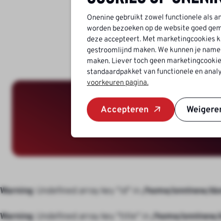
Onenine gebruikt zowel functionele als a
worden bezoeken op de website goed geme
deze accepteert. Met marketingcookies ku
gestroomlijnd maken. We kunnen je namelij
maken. Liever toch geen marketingcookie
standaardpakket van functionele en analy
voorkeuren pagina.
Accepteren
Weigere
230
Warning
: Undefined array key "id" in
/home/onnlnew/dom
Warning
: Undefined array key "title" in
/home/onnlnew/d