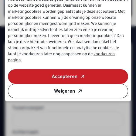
op de website goed gemeten. Daarnaast kunnen er
Meer over Nick
marketingcookies worden geplaatst als je deze accepteert. Met
marketingcookies kunnen wij de ervaring op onze website
persoonlijker en meer gestroomlijnd maken. We kunnen je
namelijk nuttige advertenties laten zien en zo je ervaring
persoonlijker maken. Liever toch geen marketingcookies? Dan
kun je deze hieronder weigeren. We plaatsen dan enkel het
standaardpakket van functionele en analytische cookies. Je
Solliciteer voor:
Sales Engineer
kunt je voorkeuren later nog aanpassen op de
voorkeuren
pagina.
Persoonsgegevens
Accepteren
Voornaam
Weigeren
Tussenvoegsel
Achternaam