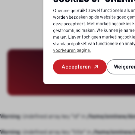
Onenine gebruikt zowel functionele als a
worden bezoeken op de website goed geme
deze accepteert. Met marketingcookies ku
gestroomlijnd maken. We kunnen je namelij
maken. Liever toch geen marketingcookie
standaardpakket van functionele en analy
voorkeuren pagina.
Accepteren
Weigere
230
Warning
: Undefined array key "id" in
/home/onnlnew/dom
Warning
: Undefined array key "title" in
/home/onnlnew/d