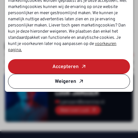
38 vrije dagen bij een fulltime dienstverband
marketingcookies worden geplaatst als je deze accepteert. Met
marketingcookies kunnen wij de ervaring op onze website
Uitstekende pensioenregeling
persoonlijker en meer gestroomlijnd maken. We kunnen je
Een prettige werksfeer en fijne collega’s
namelijk nuttige advertenties laten zien en zo je ervaring
Ruime doorgroei- en opleidingsmogelijkheden
persoonlijker maken. Liever toch geen marketingcookies? Dan
kun je deze hieronder weigeren. We plaatsen dan enkel het
standaardpakket van functionele en analytische cookies. Je
Over deze vacature
kunt je voorkeuren later nog aanpassen op de
voorkeuren
pagina.
Sluitingsdatum
Deze vacature is gesloten
Dienstverband
Fulltime (38 - 40 uur)
Accepteren
Locatie
Veldhoven
Weigeren
Contactpersoon
Luuk Janssen
l.janssen@onenine.nl
Meer over Luuk