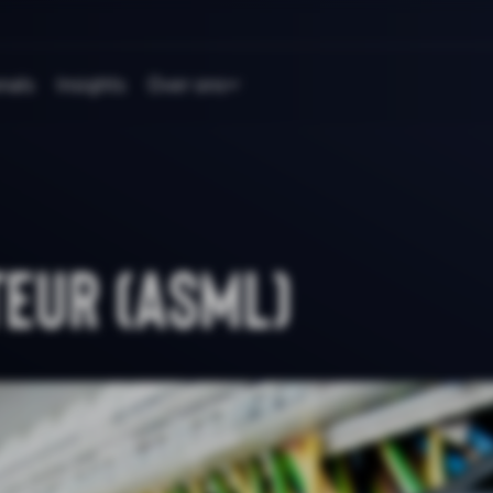
nals
Insights
Over ons
eur (ASML)