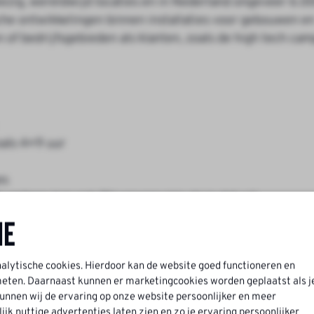
wezig, wereldwijd locaties en in Nederland ongeveer 6.0
sche ontwikkelingen binnen installaties voor gebouwen e
f bedrijfsgebieden als klanten, zoals de high tech cam
oals 4×9 uur
es
verkeer, kan ook OV vervoer zijn als je dat wil
gen in je eigen vakgebied en/of gericht op je persoonlij
ne
organisatie
nalytische cookies. Hierdoor kan de website goed functioneren en
ten. Daarnaast kunnen er marketingcookies worden geplaatst als j
nnen wij de ervaring op onze website persoonlijker en meer
k nuttige advertenties laten zien en zo je ervaring persoonlijker