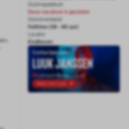
Sluitingsdatum
Deze vacature is gesloten
Dienstverband
Fulltime (38 - 40 uur)
Locatie
den.
Eindhoven
.
Contactpersoon
Luuk Janssen
l.janssen@onenine.nl
Meer over Luuk