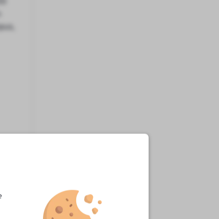
00
n
pus,
ke
e