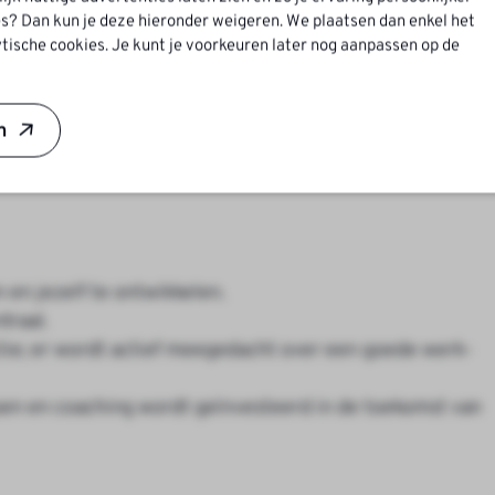
s? Dan kun je deze hieronder weigeren. We plaatsen dan enkel het
tische cookies. Je kunt je voorkeuren later nog aanpassen op de
maal niveau 2)
ede PC-vaardigheden
n
 van, een VCA-certificaat en NEN 3140
 en jezelf te ontwikkelen.
traal.
ctie; er wordt actief meegedacht over een goede werk-
sen en coaching wordt geïnvesteerd in de toekomst van