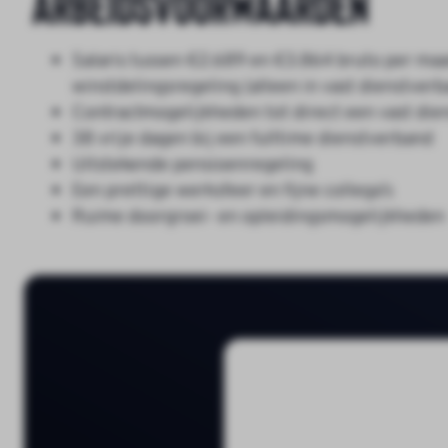
Arbeidsvoorwaarden
Salaris tussen €2.689 en €3.864 bruto per maand
winstdelingsregeling (alleen in vast dienstverb
Contractmogelijkheden tot direct een vast die
38 vrije dagen bij een fulltime dienstverband
Uitstekende pensioenregeling
Een prettige werksfeer en fijne collega’s
Ruime doorgroei- en opleidingsmogelijkheden