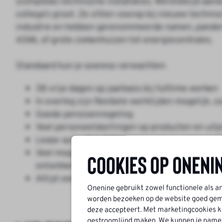
(complexe) technische installaties. Wereldwijd aan
collega's groot. Ze zitten voorop bij nieuwe techni
industrie en hebben gerenommeerde namen, panden o
ASML of grote ziekenhuizen tot energiecentrales.
Standaard kun je sowieso verwachten:
38 vrije dagen op jaarbasis bij fulltime werken
In overleg zijn flexibele werktijden mogelijk, z
Goede pensioenregeling
Veel personeelskortingen op producten en uitj
Lease-auto of mobiliteitspas voor je woon-werk 
Veel mogelijkheden voor trainingen en opleidin
Cookies op Oneni
ontwikkeling
Altijd veel doorgroeimogelijkheden binnen de 
Onenine gebruikt zowel functionele als a
worden bezoeken op de website goed geme
deze accepteert. Met marketingcookies ku
gestroomlijnd maken. We kunnen je namelij