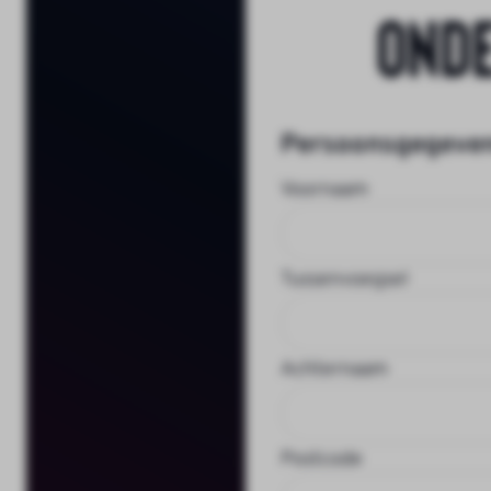
Ond
Persoonsgegeve
Voornaam
Tussenvoegsel
Achternaam
Postcode