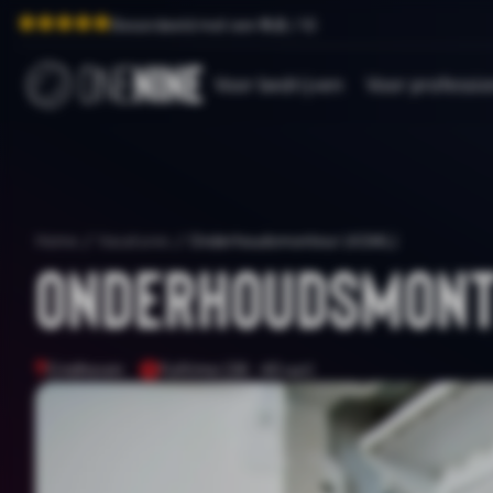
Beoordeeld met een
9.0
/ 10
Voor bedrijven
Voor professio
Home
/
Vacatures
/
Onderhoudsmonteur (ASML)
Onderhoudsmont
Eindhoven
Fulltime (38 - 40 uur)