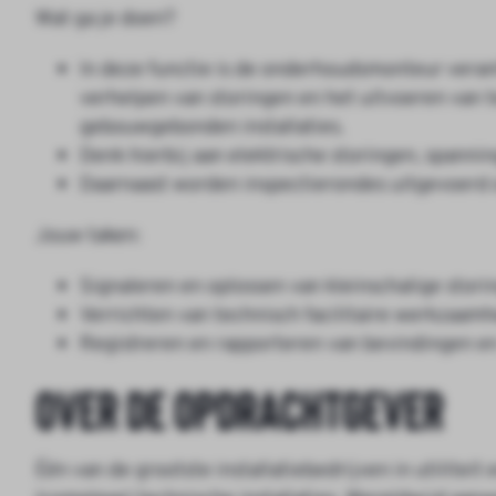
Wat ga je doen?
In deze functie is de onderhoudsmonteur veran
verhelpen van storingen en het uitvoeren va
gebouwgebonden installaties.
Denk hierbij aan elektrische storingen, spanni
Daarnaast worden inspectierondes uitgevoerd om
Jouw taken:
Signaleren en oplossen van kleinschalige stori
Verrichten van technisch facilitaire werkzaam
Registreren en rapporteren van bevindingen en
Over de opdrachtgever
Één van de grootste installatiebedrijven in utiliteit