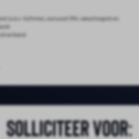
 (o.b.v. fulltime), exclusief 8% vakantiegeld en
and)
nstverband
Solliciteer voor: