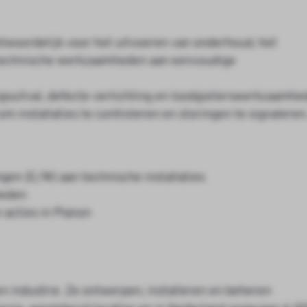
twoordelijk voor het uitvoeren van onderhoud, het
n technische werkzaamheden aan eenvoudige
ngsuitval, defecte verlichting en loodgieterswerkzaamhe
 installaties te controleren en storingen te signaleren
ngen (E/W) aan technische installaties
heden
 acties in Planon
 en industrie. Ze ontwerpen, installeren en beheren