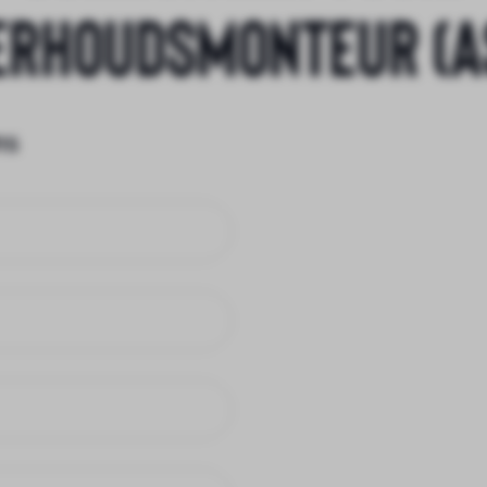
erhoudsmonteur (A
ns