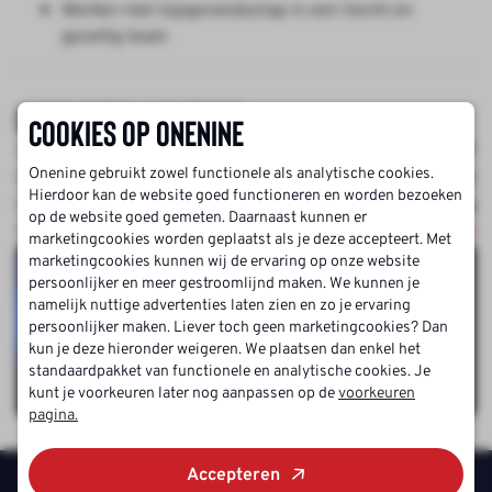
Werken met topgereedschap in een hecht en
gezellig team
Over deze vacature
Cookies op Onenine
Sluitingsdatum
21-05-2027
Onenine gebruikt zowel functionele als analytische cookies.
Dienstverband
Fulltime (38 - 40 uur)
Hierdoor kan de website goed functioneren en worden bezoeken
Locatie
Venlo, Limburg
op de website goed gemeten. Daarnaast kunnen er
Salaris
€3.105 - €4.020 p/m
marketingcookies worden geplaatst als je deze accepteert. Met
marketingcookies kunnen wij de ervaring op onze website
Contactpersoon
persoonlijker en meer gestroomlijnd maken. We kunnen je
Sven Maes
namelijk nuttige advertenties laten zien en zo je ervaring
persoonlijker maken. Liever toch geen marketingcookies? Dan
s.maes@onenine.nl
kun je deze hieronder weigeren. We plaatsen dan enkel het
standaardpakket van functionele en analytische cookies. Je
Meer over Sven
kunt je voorkeuren later nog aanpassen op de
voorkeuren
pagina.
Accepteren