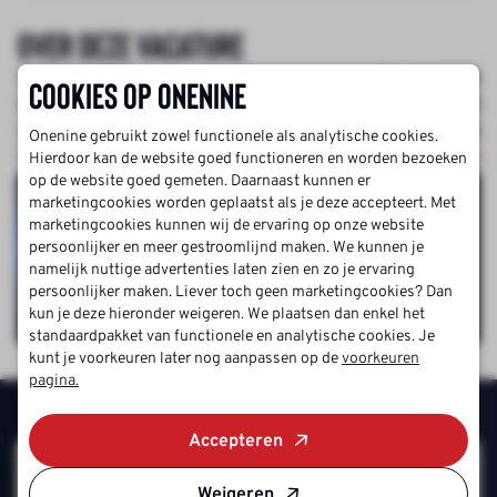
Over deze vacature
Sluitingsdatum
06-10-2026
Cookies op Onenine
Dienstverband
Fulltime (38 - 40 uur)
Locatie
Beringe
Onenine gebruikt zowel functionele als analytische cookies.
Salaris
€2.800 - €4.200 p/m
Hierdoor kan de website goed functioneren en worden bezoeken
op de website goed gemeten. Daarnaast kunnen er
marketingcookies worden geplaatst als je deze accepteert. Met
Contactpersoon
marketingcookies kunnen wij de ervaring op onze website
Sven Maes
persoonlijker en meer gestroomlijnd maken. We kunnen je
namelijk nuttige advertenties laten zien en zo je ervaring
s.maes@onenine.nl
persoonlijker maken. Liever toch geen marketingcookies? Dan
Meer over Sven
kun je deze hieronder weigeren. We plaatsen dan enkel het
standaardpakket van functionele en analytische cookies. Je
kunt je voorkeuren later nog aanpassen op de
voorkeuren
pagina.
Accepteren
Solliciteer voor:
Monteur
Weigeren