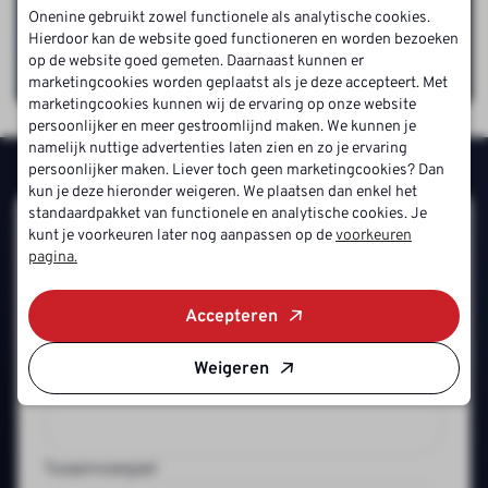
Onenine gebruikt zowel functionele als analytische cookies.
s.sijben@onenine.nl
Hierdoor kan de website goed functioneren en worden bezoeken
op de website goed gemeten. Daarnaast kunnen er
Meer over Sjoerd
marketingcookies worden geplaatst als je deze accepteert. Met
marketingcookies kunnen wij de ervaring op onze website
persoonlijker en meer gestroomlijnd maken. We kunnen je
namelijk nuttige advertenties laten zien en zo je ervaring
persoonlijker maken. Liever toch geen marketingcookies? Dan
kun je deze hieronder weigeren. We plaatsen dan enkel het
standaardpakket van functionele en analytische cookies. Je
Solliciteer voor:
Monteur
kunt je voorkeuren later nog aanpassen op de
voorkeuren
pagina.
Elektronische Installaties
Accepteren
Persoonsgegevens
Weigeren
Voornaam
Tussenvoegsel