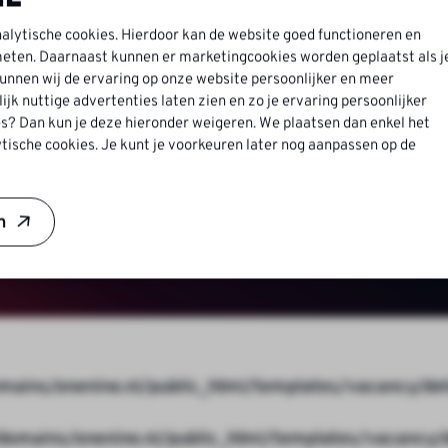
nalytische cookies. Hierdoor kan de website goed functioneren en
ten. Daarnaast kunnen er marketingcookies worden geplaatst als j
nnen wij de ervaring op onze website persoonlijker en meer
k nuttige advertenties laten zien en zo je ervaring persoonlijker
s? Dan kun je deze hieronder weigeren. We plaatsen dan enkel het
tische cookies. Je kunt je voorkeuren later nog aanpassen op de
n
ains/onenine.nl/public_html/templates/vacancy/deta
omains/onenine.nl/public_html/templates/vacancy/de