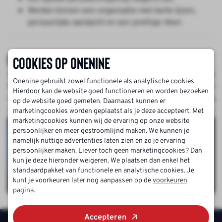
Werken binnen een organisatie met korte lijnen,
persoonlijke aandacht en een prettige sfeer.
Over deze vacature
Cookies op Onenine
Sluitingsdatum
31-10-2026
Onenine gebruikt zowel functionele als analytische cookies.
Dienstverband
Fulltime (38 - 40 uur)
Hierdoor kan de website goed functioneren en worden bezoeken
Locatie
Baarlo, Limburg
op de website goed gemeten. Daarnaast kunnen er
Salaris
€2.600 - €3.400 p/m
marketingcookies worden geplaatst als je deze accepteert. Met
marketingcookies kunnen wij de ervaring op onze website
persoonlijker en meer gestroomlijnd maken. We kunnen je
Contactpersoon
Inez Moors
namelijk nuttige advertenties laten zien en zo je ervaring
persoonlijker maken. Liever toch geen marketingcookies? Dan
kun je deze hieronder weigeren. We plaatsen dan enkel het
i.moors@onenine.nl
standaardpakket van functionele en analytische cookies. Je
Meer over Inez
kunt je voorkeuren later nog aanpassen op de
voorkeuren
pagina.
Accepteren