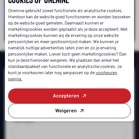
Contactpersoon
Sven Maes
Onenine gebruikt zowel functionele als analytische cookies.
Hierdoor kan de website goed functioneren en worden bezoeken
s.maes@onenine.nl
op de website goed gemeten. Daarnaast kunnen er
marketingcookies worden geplaatst als je deze accepteert. Met
Meer over Sven
marketingcookies kunnen wij de ervaring op onze website
persoonlijker en meer gestroomlijnd maken. We kunnen je
namelijk nuttige advertenties laten zien en zo je ervaring
persoonlijker maken. Liever toch geen marketingcookies? Dan
kun je deze hieronder weigeren. We plaatsen dan enkel het
standaardpakket van functionele en analytische cookies. Je
kunt je voorkeuren later nog aanpassen op de
voorkeuren
Solliciteer voor:
Medewerker
pagina.
Assemblage
Accepteren
Persoonsgegevens
Weigeren
Voornaam