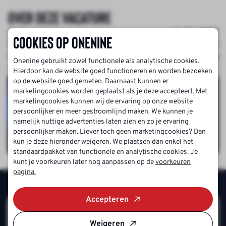
Over deze vacature
Sluitingsdatum
13-03-2027
Cookies op Onenine
Dienstverband
Fulltime (38 - 40 uur)
Locatie
Kessel, Limburg
Onenine gebruikt zowel functionele als analytische cookies.
Salaris
€2.800 - €3.700 p/m
Hierdoor kan de website goed functioneren en worden bezoeken
op de website goed gemeten. Daarnaast kunnen er
Contactpersoon
marketingcookies worden geplaatst als je deze accepteert. Met
Sven Maes
marketingcookies kunnen wij de ervaring op onze website
persoonlijker en meer gestroomlijnd maken. We kunnen je
s.maes@onenine.nl
namelijk nuttige advertenties laten zien en zo je ervaring
persoonlijker maken. Liever toch geen marketingcookies? Dan
Meer over Sven
kun je deze hieronder weigeren. We plaatsen dan enkel het
standaardpakket van functionele en analytische cookies. Je
kunt je voorkeuren later nog aanpassen op de
voorkeuren
pagina.
Accepteren
Solliciteer voor:
Material
Weigeren