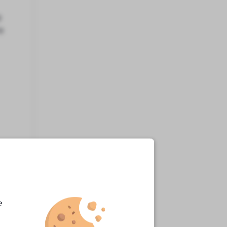
p
e
e