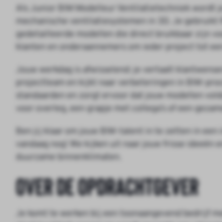
Als Junior BIM Modelleur Ventilatietechniek wordt j
mechanische ventilatiesystemen in 3D. Je gebruikt
gedetailleerde modellen die direct bruikbaar zijn 
klanten en onderaannemers om ieder project tot ee
Jouw werkdag is afwisselend: je vertaalt klantwense
projectteam en kijkt naar verbeteringen in BIM-pro
standaarden en zorgt ervoor dat jouw modellen vold
voor overleg, een grapje met collega’s of een gezame
Ben jij klaar om jouw BIM-talent in te zetten in een
vandaag nog! We kijken uit naar jouw frisse ideeë
duurzame binnenklimaten.
Over de opdrachtgever
Je komt te werken bij een toonaangevend bedrijf met