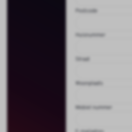
Postcode
Huisnummer
Straat
Woonplaats
Mobiel nummer
E-mailadres