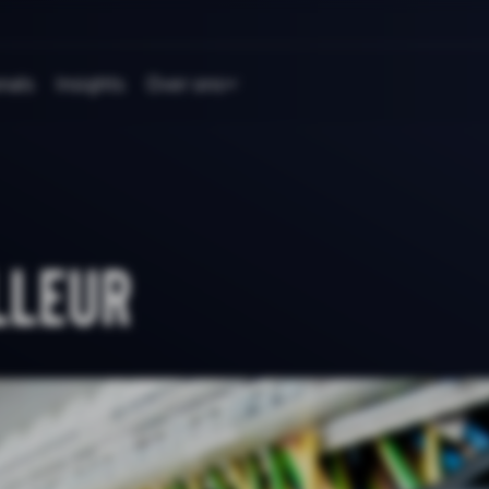
nals
Insights
Over ons
lleur