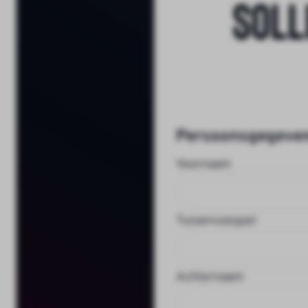
Soll
Persoonsgegeve
Voornaam
Tussenvoegsel
Achternaam