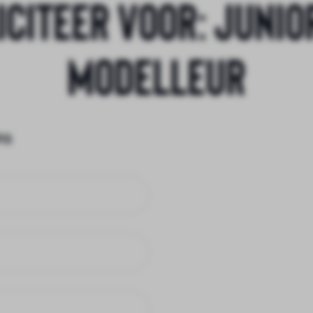
iciteer voor:
Junio
Modelleur
ns