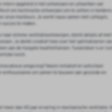
e intern opgeleid in het ontwerpen en uitwerken van
 Revit om technische ontwerpen om te zetten in heldere
voor onze monteurs. Je werkt nauw samen met collega’s,
n succes te maken.
n naar slimme ventilatieontwerpen, stemt details af met
cessen. Je denkt creatief mee over het optimaliseren va
oen aan de hoogste kwaliteitseisen. Tussendoor is er ru
nlijke lunch.
 innovatieve omgeving? Neem initiatief en solliciteer
n en enthousiasme om samen te bouwen aan gezonde en
 meer dan 40 jaar ervaring in mechanische ventilatie. 