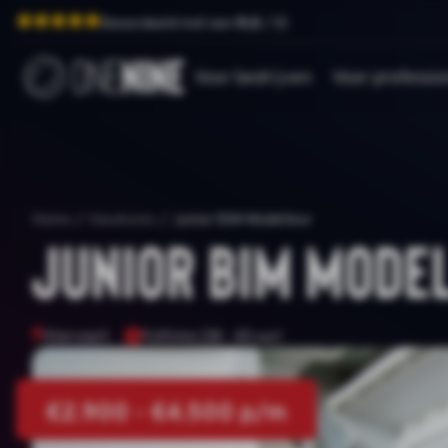
Beoordeeld met een
9.0
/ 10
Voor bedrijven
Voor professio
Home
/
Vacatures
/
Junior BIM Modelleur
Junior BIM Mode
Ittervoort
Fulltime (38 - 40 uur)
€2.900 - €4.500 p/m