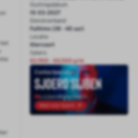
Sluitingsdatum
10-03-2027
 en
Dienstverband
Fulltime (38 - 40 uur)
Locatie
 het
Ittervoort
n
Salaris
imte
€2.900 - €4.500 p/m
Contactpersoon
Sjoerd Sijben
s.sijben@onenine.nl
Meer over Sjoerd
Hier