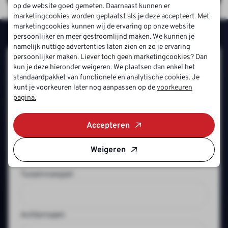
op de website goed gemeten. Daarnaast kunnen er
marketingcookies worden geplaatst als je deze accepteert. Met
marketingcookies kunnen wij de ervaring op onze website
persoonlijker en meer gestroomlijnd maken. We kunnen je
namelijk nuttige advertenties laten zien en zo je ervaring
persoonlijker maken. Liever toch geen marketingcookies? Dan
Solliciteer voor:
kun je deze hieronder weigeren. We plaatsen dan enkel het
standaardpakket van functionele en analytische cookies. Je
Installatiemonteur W
kunt je voorkeuren later nog aanpassen op de
voorkeuren
pagina.
Persoonsgegevens
Accepteren
Voornaam
Weigeren
Tussenvoegsel
Achternaam