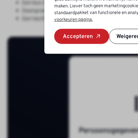
Een bus met professioneel A-gereedschap
maken. Liever toch geen marketingcookie
Doorgroeimogelijkheden via een persoonlijk o
standaardpakket van functionele en analy
Een hecht team met een warme, gezellige wer
voorkeuren pagina.
Accepteren
Weigere
Persoonsgegeve