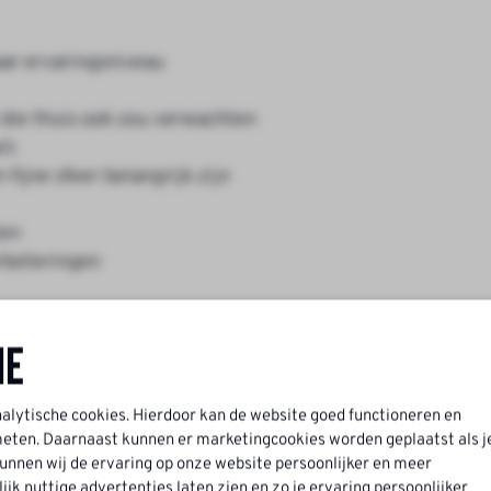
aar ervaringsniveau
e die thuis ook zou verwachten
’s
fijne sfeer belangrijk zijn
ten
rbeteringen
ne
0 bruto per maand (afhankelijk van kennis en ervaring)
nalytische cookies. Hierdoor kan de website goed functioneren en
ten. Daarnaast kunnen er marketingcookies worden geplaatst als j
nnen wij de ervaring op onze website persoonlijker en meer
kleding
k nuttige advertenties laten zien en zo je ervaring persoonlijker