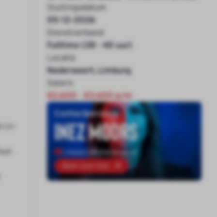
Sluitingsdatum
05-12-2026
Dienstverband
Fulltime (38 - 40 uur)
Locatie
Nederweert, Limburg
Salaris
€2.600 - €3.600 p/m
Contactpersoon
Inez Moors
n cv-
hun
i.moors@onenine.nl
Meer over Inez