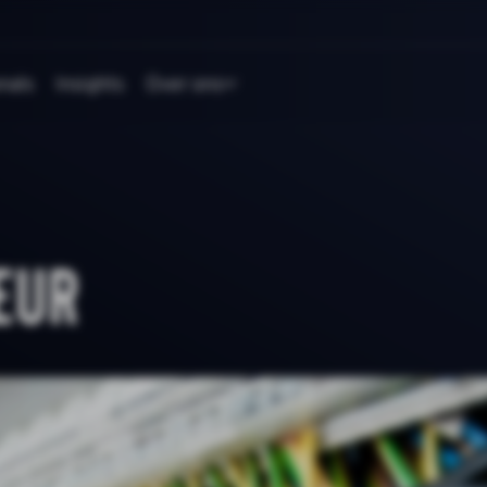
nals
Insights
Over ons
eur