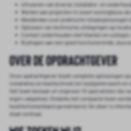
Uitvoeren van diverse installatie- en onderh
Werken aan projecten in zowel woningbouw als u
Meedenken over praktische totaaloplossingen 
Oplossen van technische uitdagingen op locati
Contact onderhouden met klanten en collega’s
Bijdragen aan een goed functionerende, duurza
Over de opdrachtgever
Onze opdrachtgever biedt complete oplossingen op he
installaties en koeltechniek tot loodgieterswerk en e
Het team bestaat uit ongeveer 15 specialisten die
eigen vakgebied. Ondanks het compacte team worden
kwaliteitsstandaard gerealiseerd. De sfeer is infor
staat centraal.