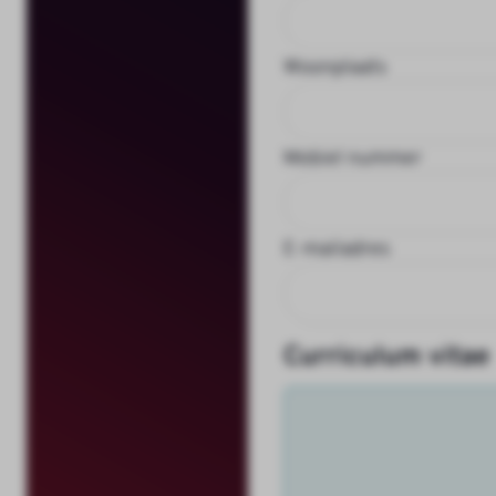
Woonplaats
Mobiel nummer
E-mailadres
Curriculum vitae