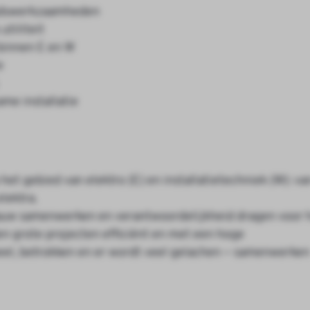
oudswerkzaamheden
tiliteit
binnen E en W
e
me installatie
t gebied van elektro (E) en installatietechniek (W): va
lektra.
 nauw samenwerken en verantwoordelijkheid dragen voor 
 grote projecten efficiënt en met een hoge
meel, betrokken en er wordt veel gelachen — samenwerken