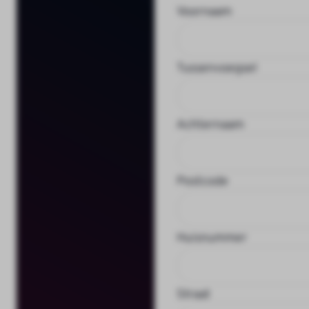
Voornaam
Tussenvoegsel
Achternaam
Postcode
Huisnummer
Straat