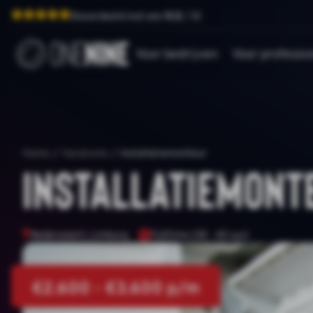
Beoordeeld met een
9.0
/ 10
Voor bedrijven
Voor professio
Home
/
Vacatures
/
Installatiemonteur
Installatiemont
Nederweert, Limburg
Fulltime (38 - 40 uur)
€2.600 - €3.600 p/m