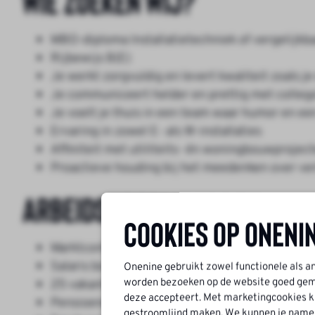
Wie zoeken wij?
MBO-diploma Installatietechniek of vergelijkb
Rijbewijs B(E)
Je werkt zorgvuldig en levert kwaliteit zoals j
Je communiceert helder en prettig met collega
Je voelt je thuis in een team waar humor en een 
Ervaring in zowel E- als W-installaties
Affiniteit met utiliteits- én woningbouwprojec
Proactieve houding bij het meedenken over ve
Arbeidsvoorwaarden
Cookies op Oneni
Marktconforme salarisindicatie: €2.600 – €3.60
Salaris boven CAO-niveau
Onenine gebruikt zowel functionele als a
worden bezoeken op de website goed geme
25 vakantiedagen + 13 ADV-dagen
deze accepteert. Met marketingcookies ku
Pensioenopbouw en een compleet pakket werk
gestroomlijnd maken. We kunnen je namelij