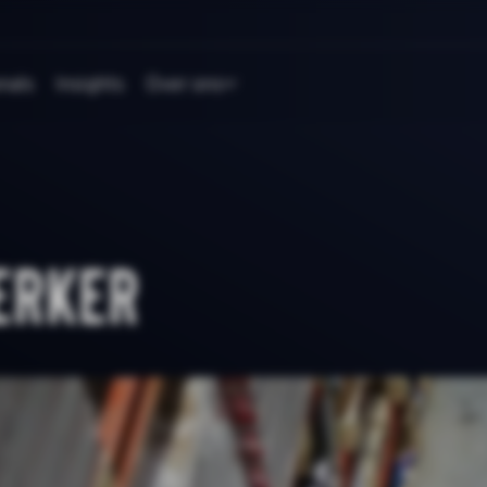
nals
Insights
Over ons
erker