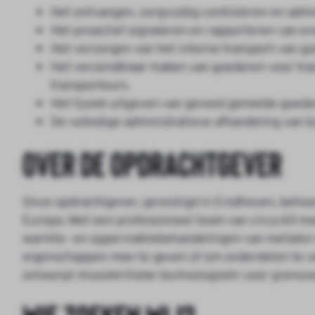
Het ontvangen, zorgvuldig controleren en adm
Het proactief signaleren en rapporteren van ev
Het verzorgen van het interne transport van go
Het verzendklaar maken van goederen voor tran
transporteurs.
Het fysiek uitgeven van gereed gemelde goeder
De volledige administratieve afhandeling van
Over de opdrachtgever
Onze opdrachtgever, gevestigd in Eindhoven, beho
Europa. Met een professioneel team van circa 60 med
warmte- en oppervlaktebehandelingen van metalen o
eigenschappen mee te geven of om onderdelen te ve
ontwerpt missiekritieke technologieën voor grensve