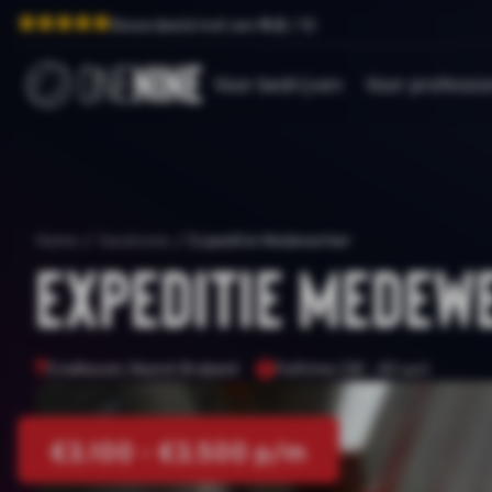
Beoordeeld met een
9.0
/ 10
Voor bedrijven
Voor professio
Home
/
Vacatures
/
Expeditie Medewerker
Expeditie Medew
Eindhoven, Noord-Brabant
Fulltime (38 - 40 uur)
€3.100 - €3.500 p/m