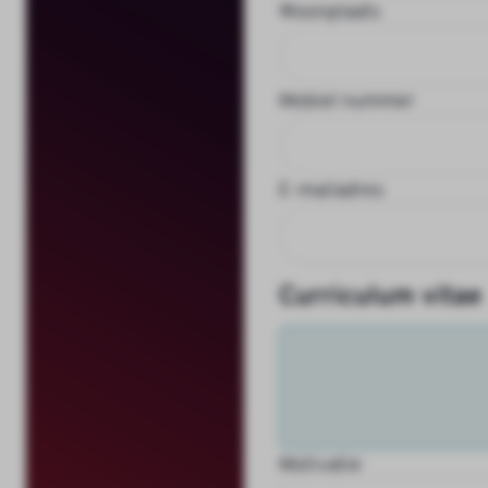
Woonplaats
Mobiel nummer
E-mailadres
Curriculum vitae
Motivatie