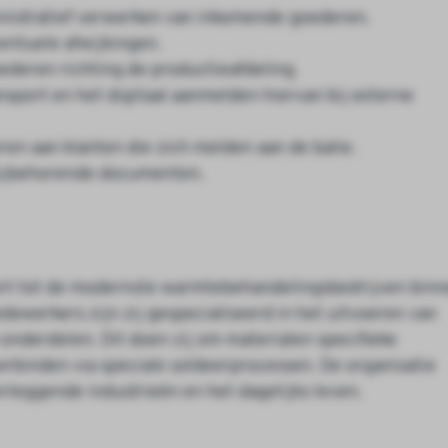
inistratief verwerken van inkomende goederen.
entuele afwijkingen.
ederen richting de productieafdeling.
sport en het digitaal aanmelden hiervan bij externe
en aan klanten die zich melden aan de balie.
 bijbehorende documenten.
ort tot de modernste warmtebehandelingsbedrijven binn
ewerkers zijn zij gespecialiseerd in het uitvoeren van
nderdelen. Dit doen zij om materialen specifieke
rbinden via speciale soldeerprocessen. De organisatie
rleggende industrieën en het dagelijks leven.