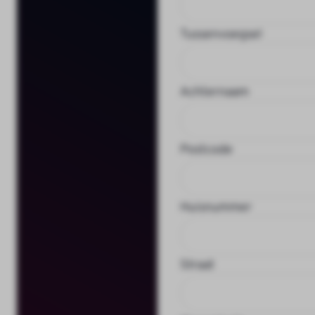
Tussenvoegsel
Achternaam
Postcode
Huisnummer
Straat