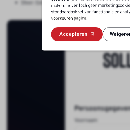
Sfeer: Een afwisselende en uitdagende functie
maken. Liever toch geen marketingcookie
standaardpakket van functionele en analy
voorkeuren pagina.
Accepteren
Weigere
Sol
Persoonsgegeve
Voornaam