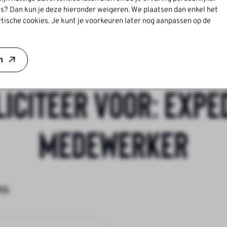
 binnen een informele en dynamische organisatie.
s? Dan kun je deze hieronder weigeren. We plaatsen dan enkel het
tische cookies. Je kunt je voorkeuren later nog aanpassen op de
n
liciteer voor:
Exped
Medewerker
ns