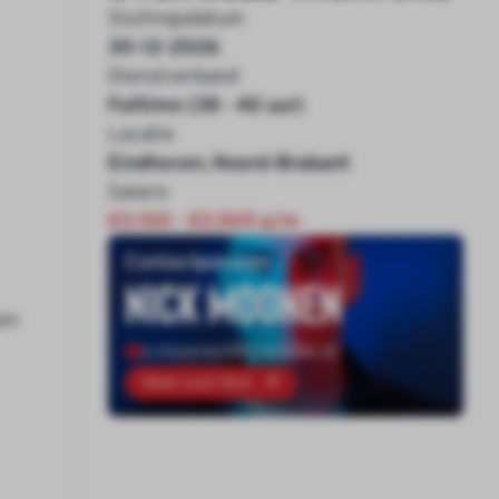
Sluitingsdatum
30-12-2026
Dienstverband
Fulltime (38 - 40 uur)
Locatie
Eindhoven, Noord-Brabant
Salaris
€3.100 - €3.500 p/m
Contactpersoon
Nick Moonen
en
n.moonen@onenine.nl
Meer over Nick