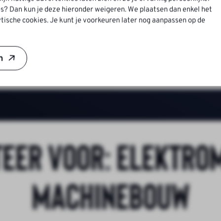
s? Dan kun je deze hieronder weigeren. We plaatsen dan enkel het
tische cookies. Je kunt je voorkeuren later nog aanpassen op de
 zeer sterke historie
aring, grofweg tussen 3.000,- en 4.500,- br/mnd
n
teer voor:
Elektro
Machinebouw