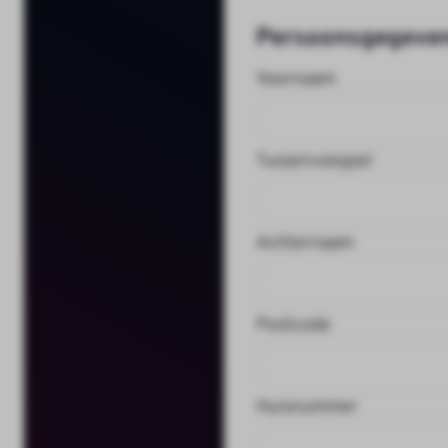
Persoonsgegeve
Voornaam
Tussenvoegsel
Achternaam
Postcode
Huisnummer