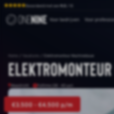
Beoordeeld met een
9.0
/ 10
Voor bedrijven
Voor professio
Home
/
Vacatures
/
Elektromonteur Machinebouw
Elektromonteur
Maastricht
Fulltime (38 - 40 uur)
€3.500 - €4.500 p/m