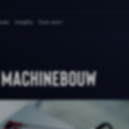
nals
Insights
Over ons
 Machinebouw