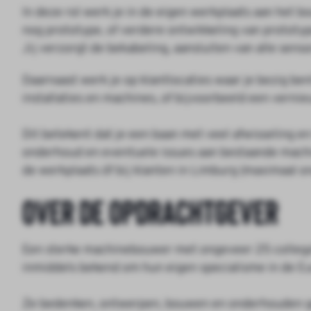
In deze rol werk je in de eigen werkplaats aan het 
nog prototype, of verdere ontwikkeling van prototype 
Jij verzorgt de bekabeling, aansluiten van alle sens
Daarnaast werk je op klantlocaties waar je bezig 
installaties en machines, of bijvoorbeeld een verni
Dit betekent dat je een baan met veel afwisseling e
onderhoud en eventuele issues aan bestaande machi
de werkplaats óf bij klanten in Limburg (maximaal
Over de opdrachtgever
Een sterke machinebouwer met ongeveer 25 collega'
inmiddels bekend om hun eigen specialisme in de 
Ze bedenken, ontwerpen, bouwen en onderhouden ge