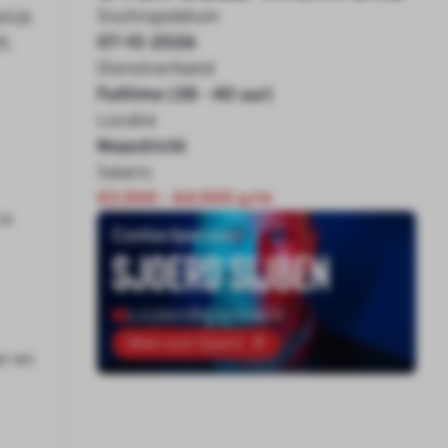
Sluitingsdatum
lijk
07-10-2026
t.
Dienstverband
Fulltime (38 - 40 uur)
Locatie
Maastricht
Salaris
€3.500 - €4.500 p/m
in
Contactpersoon
Sjoerd Sijben
s.sijben@onenine.nl
Meer over Sjoerd
er en