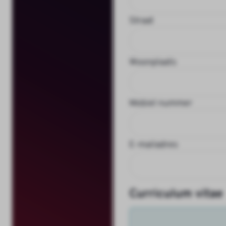
Straat
Woonplaats
Mobiel nummer
E-mailadres
Curriculum vitae