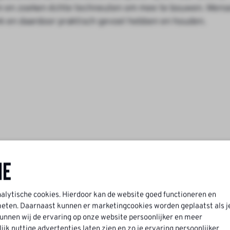
eien en zoeken échte techneuten om mee te bouwen. Mens
niek en daardoor praktisch gevoel hebben en houden.
ne
t daar een besturingskast of machine bekabelen
n wanneer je op klantlocatie bent.
esturingstechniek.
nalytische cookies. Hierdoor kan de website goed functioneren en
ten. Daarnaast kunnen er marketingcookies worden geplaatst als j
s mooi meegenomen
nnen wij de ervaring op onze website persoonlijker en meer
k nuttige advertenties laten zien en zo je ervaring persoonlijker