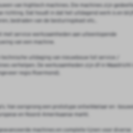
bouwen van hightech machines. Die machines zijn gedeelte
richting. Dat houdt in dat het uitdagend werk is en blijf
oren, bedraden van de besturingskast etc..
bent met service werkzaamheden aan uiteenlopende
euwing van een machine.
n technische uitdaging van nieuwbouw tot service /
nes verhelpen. De werkzaamheden zijn óf in Maastricht 
 ongeveer regio Roermond).
s. Van oorsprong een prototype ontwikkelaar en -bouw
Europese en Noord-Amerikaanse markt.
avanceerde machines en complete lijnen voor diverse