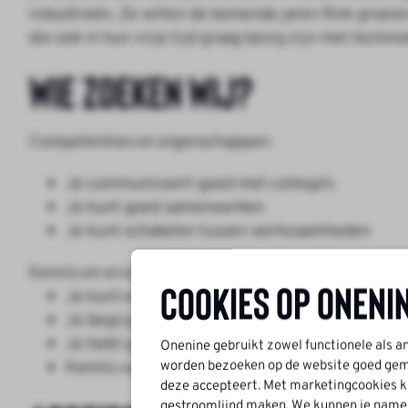
industrieën. Ze willen de komende jaren flink gro
die ook in hun vrije tijd graag bezig zijn met tech
Wie zoeken wij?
Competenties en eigenschappen:
Je communiceert goed met collega's
Je kunt goed samenwerken
Je kunt schakelen tussen werkzaamheden
Kennis en ervaring:
Cookies op Oneni
Je kunt elektrische tekeningen lezen en vanui
Je begrijpt snel hoe processen / machines lope
Je hebt goede kennis van elektrotechniek en b
Onenine gebruikt zowel functionele als a
worden bezoeken op de website goed geme
Kennis van mechanica/werktuigbouwkunde i
deze accepteert. Met marketingcookies ku
gestroomlijnd maken. We kunnen je namelij