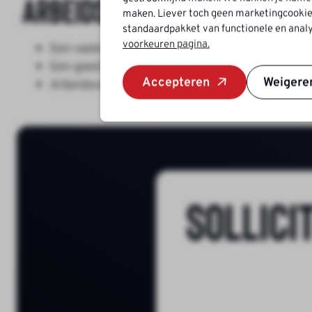
Arbeidsvoorwaarden
maken. Liever toch geen marketingcookie
standaardpakket van functionele en analy
voorkeuren pagina.
Een vaste baan bij een groeiend bedrijf met een
Een goed salaris, afhankelijk van kennis en erv
Accepteren
Weigere
Arbeidsvoorwaarden CAO Kleinmetaal volgend
Sollici