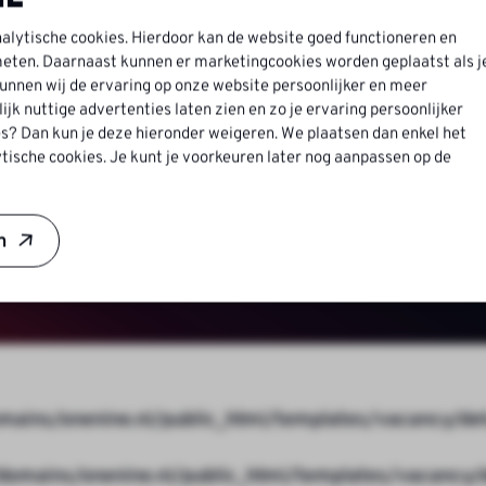
nalytische cookies. Hierdoor kan de website goed functioneren en
ten. Daarnaast kunnen er marketingcookies worden geplaatst als j
nnen wij de ervaring op onze website persoonlijker en meer
k nuttige advertenties laten zien en zo je ervaring persoonlijker
s? Dan kun je deze hieronder weigeren. We plaatsen dan enkel het
tische cookies. Je kunt je voorkeuren later nog aanpassen op de
n
ains/onenine.nl/public_html/templates/vacancy/deta
omains/onenine.nl/public_html/templates/vacancy/de