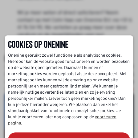
Wil je meer weten of direct solliciteren? Neem
contact op met Colin Vaas van Onenine B.V. via +31 6
41 76 54 95. We vertellen je graag meer over deze
vacature en de mogelijkheden voor jou!
Cookies op Onenine
Over deze vacature
Onenine gebruikt zowel functionele als analytische cookies.
Hierdoor kan de website goed functioneren en worden bezoeken
Sluitingsdatum
24-04-2027
op de website goed gemeten. Daarnaast kunnen er
marketingcookies worden geplaatst als je deze accepteert. Met
Dienstverband
Fulltime (38 - 40 uur)
marketingcookies kunnen wij de ervaring op onze website
Locatie
Geldrop, Noord-Brabant
persoonlijker en meer gestroomlijnd maken. We kunnen je
Salaris
€3.000 - €5.500 p/m
namelijk nuttige advertenties laten zien en zo je ervaring
persoonlijker maken. Liever toch geen marketingcookies? Dan
Contactpersoon
kun je deze hieronder weigeren. We plaatsen dan enkel het
Colin Vaas
standaardpakket van functionele en analytische cookies. Je
kunt je voorkeuren later nog aanpassen op de
voorkeuren
c.vaas@onenine.nl
pagina.
Meer over Colin