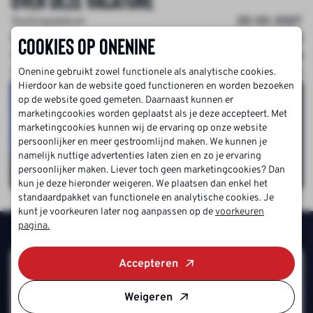
Sluitingsdatum
20-03-2027
Dienstverband
Fulltime (38 - 40 uur)
Cookies op Onenine
Locatie
Geleen, Limburg
Salaris
€2.800 - €3.800 p/m
Onenine gebruikt zowel functionele als analytische cookies.
Hierdoor kan de website goed functioneren en worden bezoeken
op de website goed gemeten. Daarnaast kunnen er
Contactpersoon
Inez Moors
marketingcookies worden geplaatst als je deze accepteert. Met
marketingcookies kunnen wij de ervaring op onze website
persoonlijker en meer gestroomlijnd maken. We kunnen je
i.moors@onenine.nl
namelijk nuttige advertenties laten zien en zo je ervaring
Meer over Inez
persoonlijker maken. Liever toch geen marketingcookies? Dan
kun je deze hieronder weigeren. We plaatsen dan enkel het
standaardpakket van functionele en analytische cookies. Je
kunt je voorkeuren later nog aanpassen op de
voorkeuren
pagina.
Accepteren
Solliciteer voor:
Calculator
Steigerbouw
Weigeren