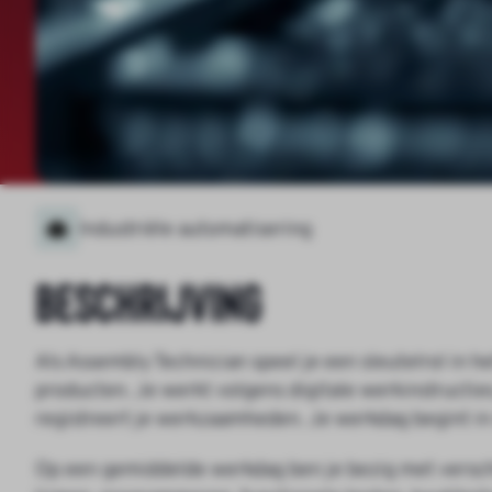
Industriële automatisering
Beschrijving
Als Assembly Technician speel je een sleutelrol in 
producten. Je werkt volgens digitale werkinstructies
registreert je werkzaamheden. Je werkdag begint in 
Op een gemiddelde werkdag ben je bezig met versch