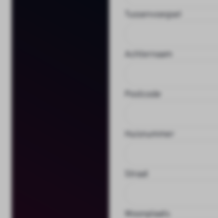
Tussenvoegsel
Achternaam
Postcode
Huisnummer
Straat
Woonplaats