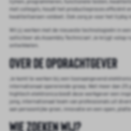
lijmen, programmeren, functionele testen, kwalitei
met collega’s, houdt het productieproces efficiënt e
kwaliteitseisen voldoet. Ook zorg je voor het tijdig
Wil jij werken met de nieuwste technologieën in ee
solliciteer als Assembly Technician! Je krijgt volop 
ontwikkelen.
Over de opdrachtgever
Je komt te werken bij een toonaangevend elektronic
internationaal opererende groep. Met meer dan 25 j
hightech elektronica biedt deze werkgever een insp
jong, internationaal team van professionals uit dive
aan persoonlijke groei, innovatie en een open, platte
Wie zoeken wij?