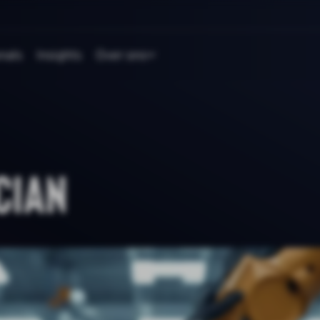
nals
Insights
Over ons
cian