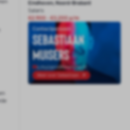
amen
Eindhoven, Noord-Brabant
Salaris
€2.900 - €3.200 p/m
Contactpersoon
n
Sebastiaan
Muisers
s.muisers@onenine.nl
Meer over Sebastiaan
een
rde