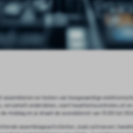
het assembleren en testen van hoogwaardige elektronisch
, verzamelt onderdelen, voert kwaliteitscontroles uit en
de middag en je draait de avonddienst van 15:00 tot 00:
illende assemblageactiviteiten, zoals schroeven, handm