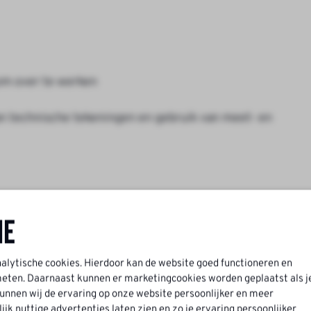
 om over te werken
n technische tekeningen en gebruik van meet- en
ne
omgeving
nalytische cookies. Hierdoor kan de website goed functioneren en
fessionele groei
ten. Daarnaast kunnen er marketingcookies worden geplaatst als j
atielijnen
nnen wij de ervaring op onze website persoonlijker en meer
twikkeling
k nuttige advertenties laten zien en zo je ervaring persoonlijker