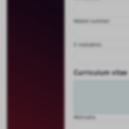
Mobiel nummer
E-mailadres
Curriculum vitae
Motivatie