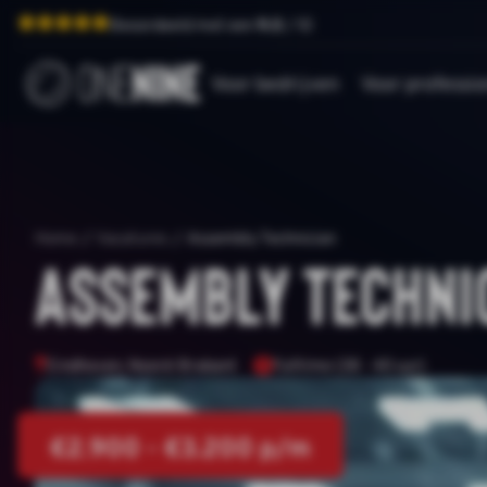
Beoordeeld met een
9.0
/ 10
Voor bedrijven
Voor professio
Home
/
Vacatures
/
Assembly Technician
Assembly Techni
Eindhoven, Noord-Brabant
Fulltime (38 - 40 uur)
€2.900 - €3.200 p/m