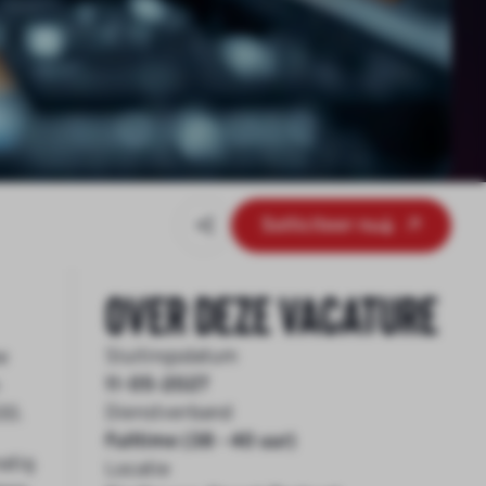
Solliciteer nu
Over deze vacature
Sluitingsdatum
e
11-05-2027
Dienstverband
00.
Fulltime (38 - 40 uur)
atig
Locatie