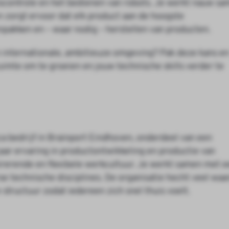
tscontrole en het bedienen van robots. Je werkt nauw s
n zorgt ervoor dat elk product aan de hoogste
 inpakken en – waar nodig – herstellen van producten.
n internationale, ambitieuze omgeving? Pak deze kans e
ruimte om te groeien en jouw technische skills verder te
a bedrijf in Brainport Eindhoven, onderdeel van een
aar ervaring in productontwikkeling en productie van
irerende en flexibele werkcultuur. Je werkt samen met 
rse technische disciplines. De organisatie hecht veel waa
 structuur zodat iedereen zich snel thuis voelt.