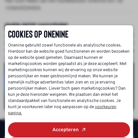
met Sven Maes van het hoofdkantoor Onenine B.V. via
+31643534454.
Over deze vacature
Cookies op Onenine
Sluitingsdatum
10-02-2027
Dienstverband
Fulltime (38 - 40 uur)
Onenine gebruikt zowel functionele als analytische cookies.
Locatie
Roermond, Limburg
Hierdoor kan de website goed functioneren en worden bezoeken
Salaris
€2.800 - €3.700 p/m
op de website goed gemeten. Daarnaast kunnen er
marketingcookies worden geplaatst als je deze accepteert. Met
marketingcookies kunnen wij de ervaring op onze website
Contactpersoon
persoonlijker en meer gestroomlijnd maken. We kunnen je
Sven Maes
namelijk nuttige advertenties laten zien en zo je ervaring
persoonlijker maken. Liever toch geen marketingcookies? Dan
s.maes@onenine.nl
kun je deze hieronder weigeren. We plaatsen dan enkel het
Meer over Sven
standaardpakket van functionele en analytische cookies. Je
kunt je voorkeuren later nog aanpassen op de
voorkeuren
pagina.
Accepteren