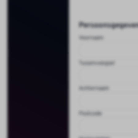
Persoonsgegeve
Voornaam
Tussenvoegsel
Achternaam
Postcode