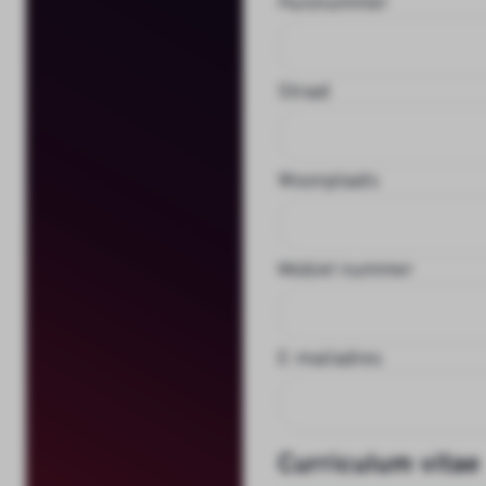
Huisnummer
Straat
Woonplaats
Mobiel nummer
E-mailadres
Curriculum vitae