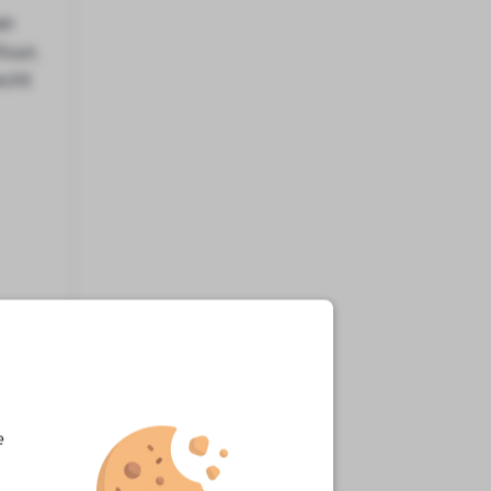
an
tuur,
echt
e