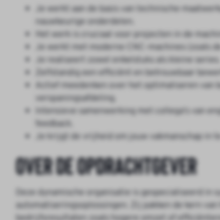
Je werkt aan de basis van technische maatwerk
nauwkeurige onderdelen.
Het werk is cruciaal voor projecten in de mac
Je werkt met moderne CNC-machines (zoals de
Je realiseert zowel enkelstuks als kleine series
Zelfstandig een efficiënt en betrouwbaar bewe
Actief meedenken over het optimaliseren van 
verspaningsafdeling.
Intensieve samenwerking met collega's van eng
feedback.
Je krijgt de vrijheid om jouw vakmanschap in te
Over de opdrachtgever
Deze dynamische organisatie is gespecialiseerd in
automatiseringsoplossingen. Zij pakken de kern van
bedrijfsresultaten zoals hogere omzet of efficiënte