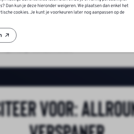
 – €4.500 en flexibele secundaire voorwaarden, bespree
s? Dan kun je deze hieronder weigeren. We plaatsen dan enkel het
tische cookies. Je kunt je voorkeuren later nog aanpassen op de
bedrijf.
machines of CAM).
n
n en een meedenkende werkgever.
 regelmatige teamactiviteiten.
citeer voor:
Allrou
verspaner