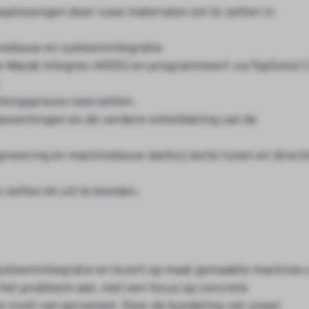
oplossingen door ruwe materialen om te zetten in
hinebouw en systeemintegratie.
 Mazak Integrex i400S) en programmeert via TopSolid 
.
rkingsproces neerzetten.
bewerkingen en de verdere ontwikkeling van de
ineering en machinebouw dankzij korte lijnen en direct
 zetten én uit te breiden.
 systeemintegratie en levert op maat gemaakte machines
 het probleem aan, met een focus op concrete
re inzet van personeel. Door de bundeling van zowel