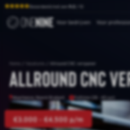
Beoordeeld met een
9.0
/ 10
Voor bedrijven
Voor professio
Home
/
Vacatures
/
Allround CNC verspaner
Allround CNC ve
Maarheeze, Noord-Brabant
Fulltime (38 - 40 uur)
€3.000 - €4.500 p/m