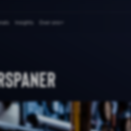
nals
Insights
Over ons
rspaner