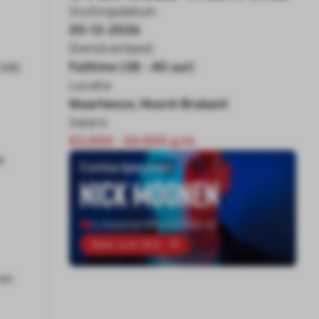
Sluitingsdatum
05-12-2026
Dienstverband
Fulltime (38 - 40 uur)
CAM.
Locatie
Maarheeze, Noord-Brabant
Salaris
€3.000 - €4.500 p/m
e
Contactpersoon
Nick Moonen
n.moonen@onenine.nl
Meer over Nick
 en