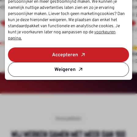
persoonlijker en meer gestroomlijnd maken. We kunnen je
odig
daarvan voor mij de beste uit
geve
namelijk nuttige advertenties laten zien en zo je ervaring
n
kunnen kiezen. Bedankt Luuk en
hoe 
persoonlijker maken. Liever toch geen marketingcookies? Dan
kun je deze hieronder weigeren. We plaatsen dan enkel het
en ze
Ferdi!
zo'n
standaardpakket van functionele en analytische cookies. Je
dus je
kunt je voorkeuren later nog aanpassen op de
voorkeuren
pagina.
iew
Tom
Seba
Accepteren
30-06-2026
05-
Weigeren
Onze partners
Wij werken samen met meer dan 100