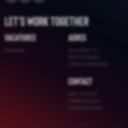
Let's work together
Vacatures
Adres
Vacatures
Schoutlaan 15
6002 EA Weert
Limburg, Nederland
Contact
085 130 3427
info@onenine.nl
Contactformulier