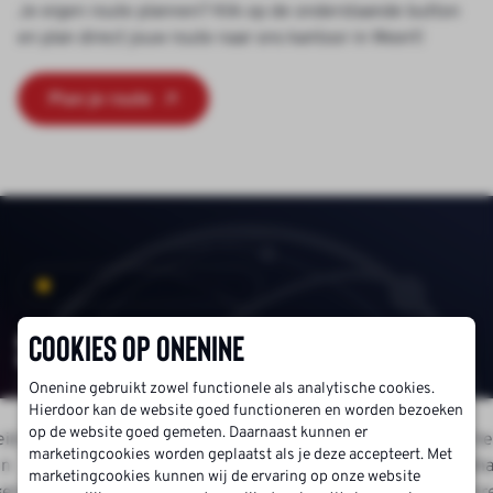
Je eigen route plannen? Klik op de onderstaande button
en plan direct jouw route naar ons kantoor in Weert!
Plan je route
Beoordeeld met een
9.0
/ 10
Succesverhalen
Cookies op Onenine
Onenine gebruikt zowel functionele als analytische cookies.
Hierdoor kan de website goed functioneren en worden bezoeken
op de website goed gemeten. Daarnaast kunnen er
eid
Goed geholpen naar een nieuwe
Ik h
marketingcookies worden geplaatst als je deze accepteert. Met
en
baan. Bij 2 goed geselecteerde
geha
marketingcookies kunnen wij de ervaring op onze website
ken.
vacatures op sollicitatie gegaan en
tevr