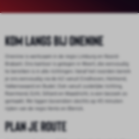
Kom langs bij Onenine
Onenine is werkzaam in de regio Limburg en Noord-
Brabant. Ons kantoor is gelegen in Weert, die eenvoudig
te bereiken is in alle richtingen. Vanaf het noorden bereik
je ons eenvoudig via de A2 vanuit Eindhoven, Helmond,
Valkenswaard en Budel. Ook vanuit zuidelijke richting,
Roermond, Echt, Sittard en Maastricht, is een bezoek zo
gemaakt. We liggen bovendien slechts op 45 minuten
rijden van de regio Venlo en Blerick.
Plan je route