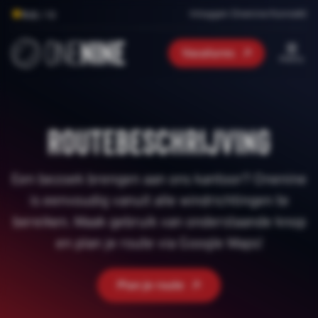
Inloggen Onenine Konnekt
9.0
/ 10
Vacatures
menu
Routebeschrijving
Een bezoek brengen aan ons kantoor? Onenine
is eenvoudig vanuit alle windrichtingen te
bereiken. Maak gebruik van onderstaande knop
en plan je route via Google Maps!
Plan je route